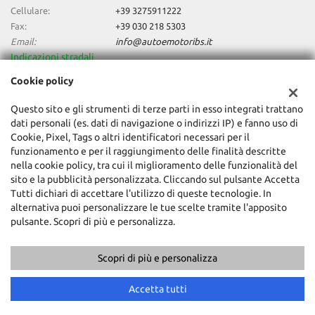
Cellulare:
+39 3275911222
Fax:
+39 030 218 5303
Email:
info@autoemotoribs.it
Indicazioni stradali
Cookie policy
Dati fiscali:
Questo sito e gli strumenti di terze parti in esso integrati trattano
Auto & Motori Di Daniele Bagozzi
dati personali (es. dati di navigazione o indirizzi IP) e fanno uso di
Cookie, Pixel, Tags o altri identificatori necessari per il
Via della Stella, 138, Concesio (BS)
funzionamento e per il raggiungimento delle finalità descritte
C.F/P.IVA:
03856060987
nella cookie policy, tra cui il miglioramento delle funzionalità del
Registro delle imprese:
BS
sito e la pubblicità personalizzata. Cliccando sul pulsante Accetta
Tutti dichiari di accettare l'utilizzo di queste tecnologie. In
alternativa puoi personalizzare le tue scelte tramite l'apposito
pulsante. Scopri di più e personalizza.
Scopri di più e personalizza
Copyright © 2026 GestionaleAuto.com S.r.l., Tutti i diritti riservati -
Leggi l'informativa sulla privacy
-
Cookie Policy
Accetta tutti
Sito creato da:
GestionaleAuto.com