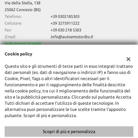
Via della Stella, 138
25062 Concesio (BS)
Telefono:
+39 0302185303
Cellulare:
+39 3275911222
Fax:
+39 030 218 5303
Email:
info@autoemotoribs.it
Indicazioni stradali
Cookie policy
Dati fiscali:
Questo sito e gli strumenti di terze parti in esso integrati trattano
Auto & Motori Di Daniele Bagozzi
dati personali (es. dati di navigazione o indirizzi IP) e fanno uso di
Cookie, Pixel, Tags o altri identificatori necessari per il
Via della Stella, 138, Concesio (BS)
funzionamento e per il raggiungimento delle finalità descritte
C.F/P.IVA:
03856060987
nella cookie policy, tra cui il miglioramento delle funzionalità del
Registro delle imprese:
BS
sito e la pubblicità personalizzata. Cliccando sul pulsante Accetta
Tutti dichiari di accettare l'utilizzo di queste tecnologie. In
alternativa puoi personalizzare le tue scelte tramite l'apposito
pulsante. Scopri di più e personalizza.
Scopri di più e personalizza