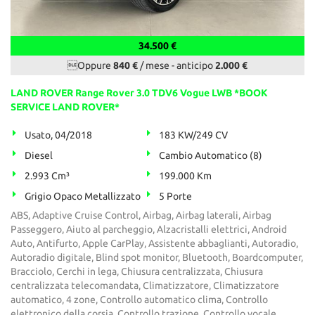
34.500 €
Oppure
840 €
/ mese
-
anticipo
2.000 €
LAND ROVER Range Rover 3.0 TDV6 Vogue LWB *BOOK
SERVICE LAND ROVER*
Usato, 04/2018
183 KW/249 CV
Diesel
Cambio Automatico (8)
2.993 Cm³
199.000 Km
Grigio Opaco Metallizzato
5 Porte
ABS, Adaptive Cruise Control, Airbag, Airbag laterali, Airbag
Passeggero, Aiuto al parcheggio, Alzacristalli elettrici, Android
Auto, Antifurto, Apple CarPlay, Assistente abbaglianti, Autoradio,
Autoradio digitale, Blind spot monitor, Bluetooth, Boardcomputer,
Bracciolo, Cerchi in lega, Chiusura centralizzata, Chiusura
centralizzata telecomandata, Climatizzatore, Climatizzatore
automatico, 4 zone, Controllo automatico clima, Controllo
elettronico della corsia, Controllo trazione, Controllo vocale,