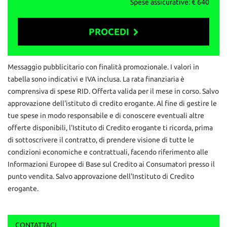
Spese assicurative: €
640
involontariamente possono esserci errori nello specificare
dotazione tecnica ed equipaggiamento, pertanto le informazioni
riportate non rappresentano vincolo contrattuale
PROCEDI
Contattaci
Messaggio pubblicitario con finalità promozionale. I valori in
tabella sono indicativi e IVA inclusa. La rata finanziaria è
comprensiva di spese RID. Offerta valida per il mese in corso. Salvo
approvazione dell'istituto di credito erogante. Al fine di gestire le
tue spese in modo responsabile e di conoscere eventuali altre
offerte disponibili, l'Istituto di Credito erogante ti ricorda, prima
di sottoscrivere il contratto, di prendere visione di tutte le
condizioni economiche e contrattuali, facendo riferimento alle
Informazioni Europee di Base sul Credito ai Consumatori presso il
punto vendita. Salvo approvazione dell'Instituto di Credito
erogante.
CONTATTACI