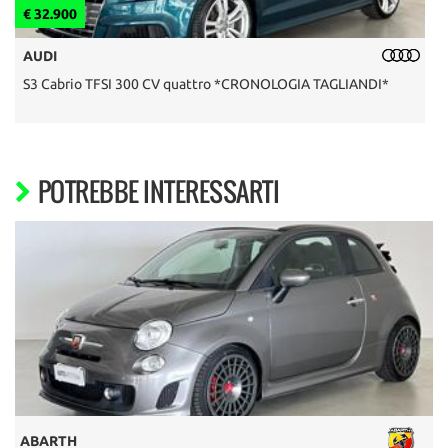
€ 32.900
€
AUDI
S3 Cabrio TFSI 300 CV quattro *CRONOLOGIA TAGLIANDI*
F
POTREBBE INTERESSARTI
ABARTH