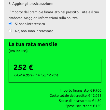
3.
Aggiungi l'assicurazione
Il prezzo esposto comprende il tagliando preconsegna e la
revisione, se necessaria.
L'importo del premio è finanziato nel prestito. Tutela il tuo
Il passaggio è escluso.
rimborso. Maggiori informazioni sulla polizza.
Si, sono interessato
Su www.autoemotoribs.it trovi la galleria fotografica completa e
No, non sono interessato
dettagliata di ogni nostro veicolo.
I nostri servizi:
La tua rata mensile
- Vendita auto usate selezionate e garantite
- Permute e ritiro usato con pagamento immediato
(IVA inclusa)
- Finanziamenti personalizzati
- Passaggi di proprietà istantanei
252 €
La garanzia è fornita ai sensi della normativa vigente d.lgs 206/05.
T.A.N. 8,06% - T.A.E.G.
12,78
%
AUTO&MOTORIbs; ‒ Concesio (BS)
info vendite: 327 591 1222
Daniele: 329 167 0084
Importo finanziato: €
9.700
Ufficio: 030 218 5303
Costo totale del credito: €
12.092
mail: info@autoemotoribs.it
Spese di incasso rata: €
1,50
Spese istruttoria: €
150
ATTENZIONE: per correttezza si fa presente che