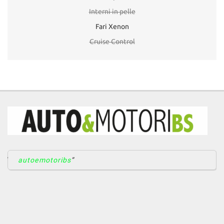
Interni in pelle
Fari Xenon
Cruise Control
autoemotoribs