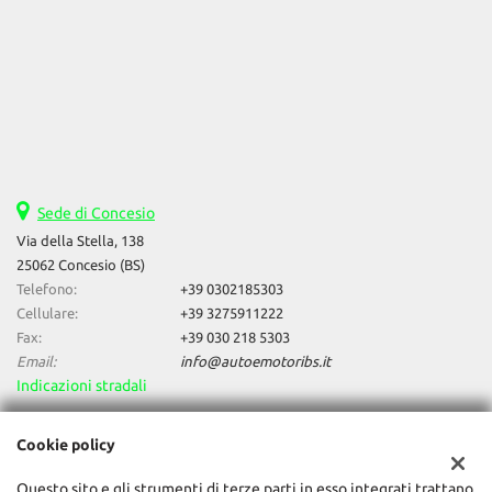
Sede di Concesio
Via della Stella, 138
25062 Concesio (BS)
Telefono:
+39 0302185303
Cellulare:
+39 3275911222
Fax:
+39 030 218 5303
Email:
info@autoemotoribs.it
Indicazioni stradali
Cookie policy
Dati fiscali:
Auto & Motori Di Daniele Bagozzi
Questo sito e gli strumenti di terze parti in esso integrati trattano