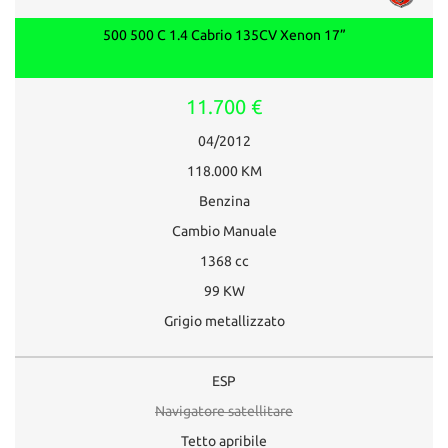
500 500 C 1.4 Cabrio 135CV Xenon 17”
11.700 €
04/2012
118.000 KM
Benzina
Cambio Manuale
1368 cc
99 KW
Grigio metallizzato
ESP
Navigatore satellitare
Tetto apribile