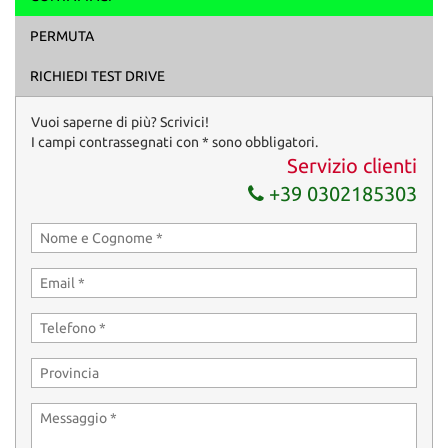
Ho letto e accetto
l'informativa privacy
*
PERMUTA
Acconsento al trattamento dei miei dati per finalità di
marketing
RICHIEDI TEST DRIVE
Invia la tua richiesta
Vuoi saperne di più? Scrivici!
I campi contrassegnati con * sono obbligatori.
Servizio clienti
+39 0302185303