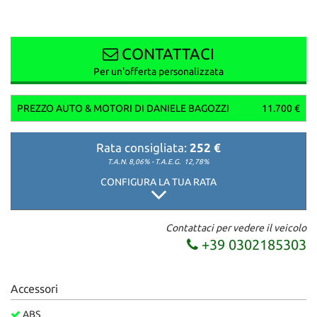
CONTATTACI
Per un'offerta personalizzata
PREZZO AUTO & MOTORI DI DANIELE BAGOZZI
11.700 €
Rata consigliata:
252 €
T.A.N. 8,06% - T.A.E.G.
12,78%
CONFIGURA LA TUA RATA
Contattaci per vedere il veicolo
+39 0302185303
Accessori
ABS