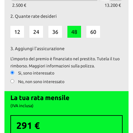
Dotazione principale:
2.500 €
13.200 €
- Cambio automatico S tronic
2.
Quante rate desideri
- Trazione integrale quattro
- Climatizzatore automatico bizona
- Sistema multimediale Audi MMI
12
24
36
48
60
- Sensori di parcheggio
- Cerchi in lega
- Volante multifunzione
3.
Aggiungi l'assicurazione
- Fendinebbia
L'importo del premio è finanziato nel prestito. Tutela il tuo
Il prezzo esposto comprende il tagliando preconsegna e la
rimborso. Maggiori informazioni sulla polizza.
revisione, se necessaria.
Si, sono interessato
Il passaggio è escluso.
No, non sono interessato
Su www.autoemotoribs.it trovi la galleria fotografica completa e
dettagliata di ogni nostro veicolo.
La tua rata mensile
I nostri servizi:
(IVA inclusa)
- Vendita auto usate selezionate e garantite
- Permute e ritiro usato con pagamento immediato
291 €
- Finanziamenti personalizzati
- Passaggi di proprietà istantanei