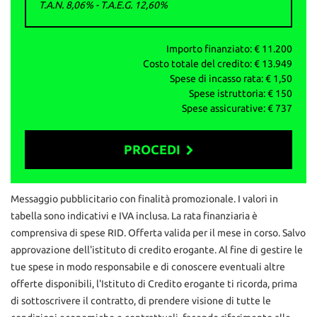
T.A.N. 8,06% - T.A.E.G.
12,60
%
La garanzia è fornita ai sensi della normativa vigente d.lgs 206/05.
AUTO&MOTORIbs; ‒ Concesio (BS)
Importo finanziato: €
11.200
info vendite: 327 591 1222
Costo totale del credito: €
13.949
Daniele: 329 167 0084
Spese di incasso rata: €
1,50
Ufficio: 030 218 5303
Spese istruttoria: €
150
mail: info@autoemotoribs.it
Spese assicurative: €
737
ATTENZIONE: per correttezza si fa presente che
involontariamente possono esserci errori nello specificare
PROCEDI
dotazione tecnica ed equipaggiamento, pertanto le informazioni
riportate non rappresentano vincolo contrattuale
Contattaci
Messaggio pubblicitario con finalità promozionale. I valori in
tabella sono indicativi e IVA inclusa. La rata finanziaria è
comprensiva di spese RID. Offerta valida per il mese in corso. Salvo
approvazione dell'istituto di credito erogante. Al fine di gestire le
tue spese in modo responsabile e di conoscere eventuali altre
offerte disponibili, l'Istituto di Credito erogante ti ricorda, prima
di sottoscrivere il contratto, di prendere visione di tutte le