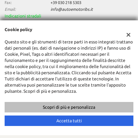
Fax:
+39 030 218 5303
Email:
info@autoemotoribs.it
Indicazioni stradali
Cookie policy
Dati fiscali:
Questo sito e gli strumenti di terze parti in esso integrati trattano
Auto & Motori Di Daniele Bagozzi
dati personali (es. dati di navigazione o indirizzi IP) e fanno uso di
Via della Stella, 138, Concesio (BS)
Cookie, Pixel, Tags o altri identificatori necessari per il
C.F/P.IVA:
03856060987
funzionamento e per il raggiungimento delle finalità descritte
Registro delle imprese:
BS
nella cookie policy, tra cui il miglioramento delle funzionalità del
sito e la pubblicità personalizzata. Cliccando sul pulsante Accetta
Tutti dichiari di accettare l'utilizzo di queste tecnologie. In
alternativa puoi personalizzare le tue scelte tramite l'apposito
pulsante. Scopri di più e personalizza.
Scopri di più e personalizza
Copyright © 2026 GestionaleAuto.com S.r.l., Tutti i diritti riservati -
Leggi l'informativa sulla privacy
-
Cookie Policy
Accetta tutti
Sito creato da:
GestionaleAuto.com