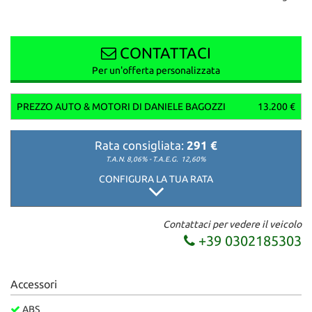
CONTATTACI
Per un'offerta personalizzata
PREZZO AUTO & MOTORI DI DANIELE BAGOZZI
13.200 €
Rata consigliata:
291 €
T.A.N. 8,06% - T.A.E.G.
12,60%
CONFIGURA LA TUA RATA
Contattaci per vedere il veicolo
+39 0302185303
Accessori
ABS