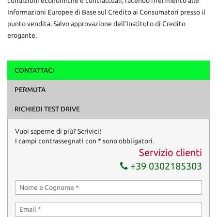
condizioni economiche e contrattuali, facendo riferimento alle
Informazioni Europee di Base sul Credito ai Consumatori presso il
punto vendita. Salvo approvazione dell'Instituto di Credito
erogante.
CONTATTACI
Ho letto e accetto
l'informativa privacy
*
PERMUTA
Acconsento al trattamento dei miei dati per finalità di
marketing
RICHIEDI TEST DRIVE
Invia la tua richiesta
Vuoi saperne di più? Scrivici!
I campi contrassegnati con * sono obbligatori.
Servizio clienti
+39 0302185303