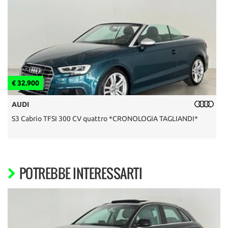
€ 32.900
€
AUDI
S3 Cabrio TFSI 300 CV quattro *CRONOLOGIA TAGLIANDI*
F
POTREBBE INTERESSARTI