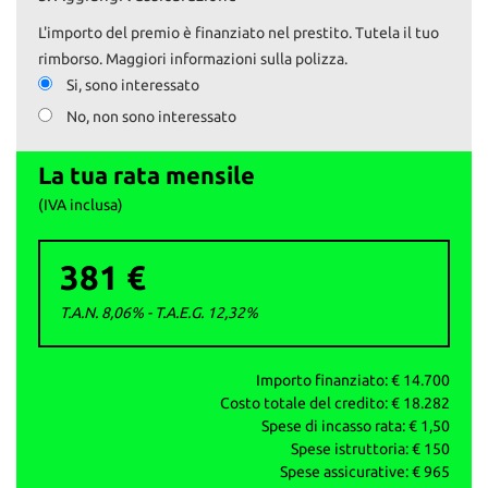
- Controllo pressione pneumatici
L'importo del premio è finanziato nel prestito. Tutela il tuo
Il prezzo esposto comprende il tagliando preconsegna e la
rimborso. Maggiori informazioni sulla polizza.
revisione, se necessaria.
Si, sono interessato
Il passaggio è escluso.
No, non sono interessato
Su www.autoemotoribs.it trovi la galleria fotografica completa e
dettagliata di ogni nostro veicolo.
La tua rata mensile
I nostri servizi:
(IVA inclusa)
- Vendita auto usate selezionate e garantite
- Permute e ritiro usato con pagamento immediato
381 €
- Finanziamenti personalizzati
- Passaggi di proprietà istantanei
T.A.N. 8,06% - T.A.E.G.
12,32
%
La garanzia è fornita ai sensi della normativa vigente d.lgs 206/05.
AUTO&MOTORIbs; ‒ Concesio (BS)
Importo finanziato: €
14.700
info vendite: 327 591 1222
Costo totale del credito: €
18.282
Daniele: 329 167 0084
Spese di incasso rata: €
1,50
Ufficio: 030 218 5303
Spese istruttoria: €
150
mail: info@autoemotoribs.it
Spese assicurative: €
965