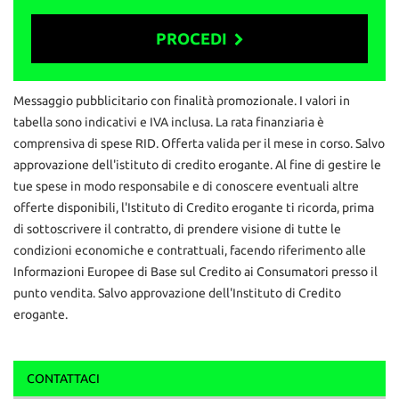
ATTENZIONE: per correttezza si fa presente che
involontariamente possono esserci errori nello specificare
PROCEDI
dotazione tecnica ed equipaggiamento, pertanto le informazioni
riportate non rappresentano vincolo contrattuale
Contattaci
Messaggio pubblicitario con finalità promozionale. I valori in
tabella sono indicativi e IVA inclusa. La rata finanziaria è
comprensiva di spese RID. Offerta valida per il mese in corso. Salvo
approvazione dell'istituto di credito erogante. Al fine di gestire le
tue spese in modo responsabile e di conoscere eventuali altre
offerte disponibili, l'Istituto di Credito erogante ti ricorda, prima
di sottoscrivere il contratto, di prendere visione di tutte le
condizioni economiche e contrattuali, facendo riferimento alle
Informazioni Europee di Base sul Credito ai Consumatori presso il
punto vendita. Salvo approvazione dell'Instituto di Credito
erogante.
CONTATTACI
Ho letto e accetto
l'informativa privacy
*