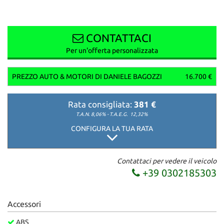
CONTATTACI
Per un'offerta personalizzata
PREZZO AUTO & MOTORI DI DANIELE BAGOZZI
16.700 €
Rata consigliata:
381 €
T.A.N. 8,06% - T.A.E.G.
12,32%
CONFIGURA LA TUA RATA
Contattaci per vedere il veicolo
+39 0302185303
Accessori
ABS