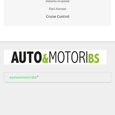
Interni in pelle
Fari Xenon
Cruise Control
autoemotoribs