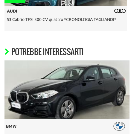
AUDI
S3 Cabrio TFSI 300 CV quattro *CRONOLOGIA TAGLIANDI*
F
POTREBBE INTERESSARTI
BMW