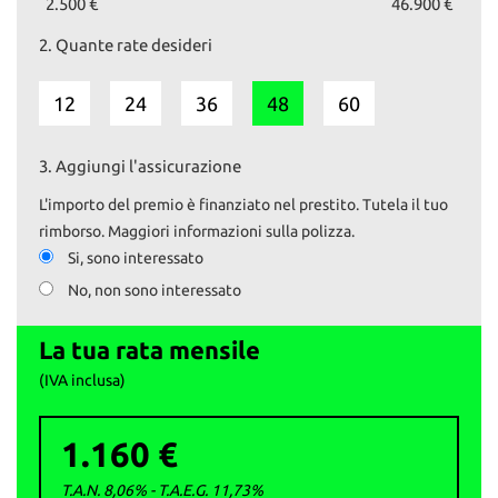
rarissime quelle dedicate al mercato italiano, come dimostrato
2.500 €
46.900 €
dalla targhetta identificativa posizionata sulla plancia del
2.
Quante rate desideri
veicolo: telaio n. AL07076.
Vettura in ottime condizioni, con soli 63500km.
12
24
36
48
60
Il prezzo esposto comprende il tagliando preconsegna e
revisione (qualora fosse necessaria).
Il passaggio è escluso.
3.
Aggiungi l'assicurazione
Su www.autoemotoribs.it è disponibile la galleria fotografica
L'importo del premio è finanziato nel prestito. Tutela il tuo
completa in alta risoluzione di ogni nostro veicolo.
rimborso. Maggiori informazioni sulla polizza.
Si, sono interessato
I nostri servizi:
No, non sono interessato
- VENDITA AUTO USATE SELEZIONATE E GARANTITE
- GARANZIA estendibile fino a 36 mesi
La tua rata mensile
- PERMUTE a 360°
- RITIRO usato pagamento IMMEDIATO
(IVA inclusa)
- FINANZIAMENTI personalizzati
- PASSAGGI di proprietà istantanei
1.160 €
- ESPOSIZIONE veicoli VINTAGE.
T.A.N. 8,06% - T.A.E.G.
11,73
%
La garanzia è fornita ai sensi della normativa vigente d.lgs 206/05