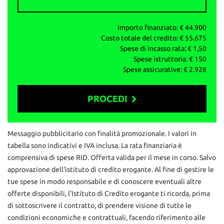
AUTO&MOTORI di DANIELE BAGOZZI
Via della Stella 146, Concesio (BS)
Importo finanziato: €
44.900
Costo totale del credito: €
55.675
Ad un passo dal casello autostradale di Ospitaletto (A4).
Spese di incasso rata: €
1,50
Spese istruttoria: €
150
info vendite: 3275911222
Spese assicurative: €
2.928
Daniele: 3291670084
Ufficio: 0302185303
info@autoemotoribs.it - autoemotoribs.it -
PROCEDI
facebook.com/autoemotoribs
ATTENZIONE: per correttezza si fa presente che
Contattaci
Messaggio pubblicitario con finalità promozionale. I valori in
involontariamente possono esserci errori nello specificare
tabella sono indicativi e IVA inclusa. La rata finanziaria è
dotazione tecnica ed equipaggiamento, pertanto le informazioni
riportate non rappresentano vincolo contrattuale.
comprensiva di spese RID. Offerta valida per il mese in corso. Salvo
approvazione dell'istituto di credito erogante. Al fine di gestire le
tue spese in modo responsabile e di conoscere eventuali altre
offerte disponibili, l'Istituto di Credito erogante ti ricorda, prima
di sottoscrivere il contratto, di prendere visione di tutte le
condizioni economiche e contrattuali, facendo riferimento alle