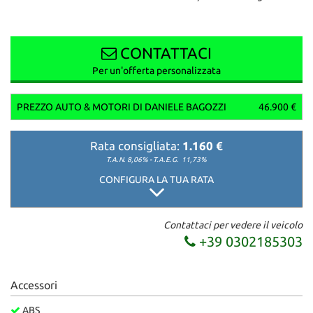
CONTATTACI
Per un'offerta personalizzata
PREZZO AUTO & MOTORI DI DANIELE BAGOZZI
46.900 €
Rata consigliata:
1.160 €
T.A.N. 8,06% - T.A.E.G.
11,73%
CONFIGURA LA TUA RATA
Contattaci per vedere il veicolo
+39 0302185303
Accessori
ABS