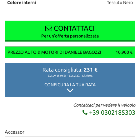
Colore interni
Tessuto Nero
CONTATTACI
Per un'offerta personalizzata
PREZZO AUTO & MOTORI DI DANIELE BAGOZZI
10.900 €
Rata consigliata:
231 €
T.A.N. 8,06% - T.A.E.G.
12,90%
CONFIGURA LA TUA RATA
Contattaci per vedere il veicolo
+39 0302185303
Accessori