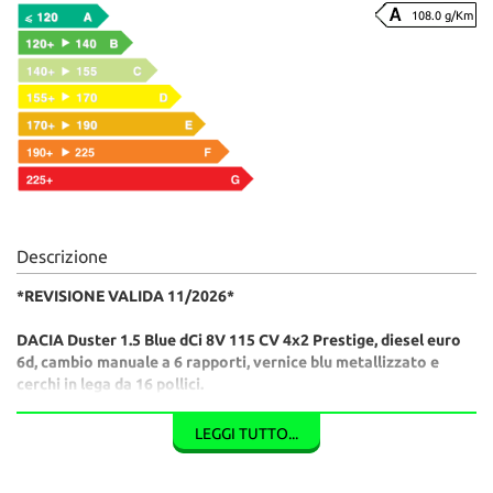
108.0 g/Km
Descrizione
*REVISIONE VALIDA 11/2026*
DACIA Duster 1.5 Blue dCi 8V 115 CV 4x2 Prestige, diesel euro
6d, cambio manuale a 6 rapporti, vernice blu metallizzato e
cerchi in lega da 16 pollici.
Sensori di parcheggio posteriori, cruise control, limitatore di
velocità e Start&Stop.
LEGGI TUTTO...
Interni in tessuto strutturato nero, climatizzatore, sistema
multimediale digitale, autoradio, sistema di navigazione,