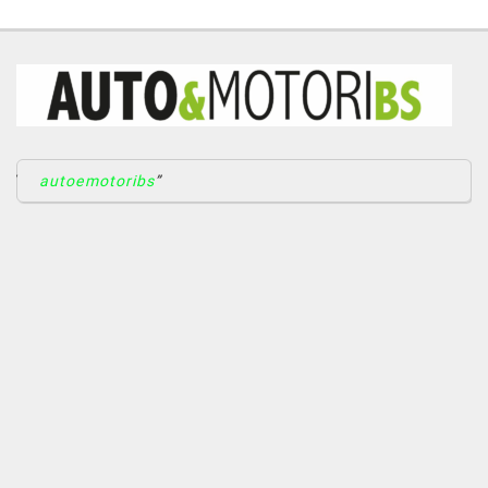
autoemotoribs