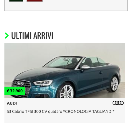
ULTIMI ARRIVI
€ 32.900
€
AUDI
S3 Cabrio TFSI 300 CV quattro *CRONOLOGIA TAGLIANDI*
F