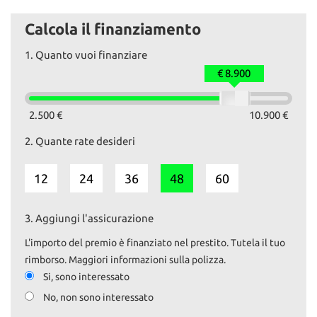
Bluetooth, vivavoce e volante in pelle multifunzione.
Vettura in buone condizioni, pronta consegna. 93410km.
Calcola il finanziamento
Il prezzo esposto comprende il tagliando preconsegna e la
1.
Quanto vuoi finanziare
revisione, se necessaria.
Il passaggio è escluso.
€ 8.900
Su www.autoemotoribs.it trovi la galleria fotografica completa e
dettagliata di ogni nostro veicolo.
2.500 €
10.900 €
2.
Quante rate desideri
I nostri servizi:
- Vendita auto usate selezionate e garantite
- Permute e ritiro usato con pagamento immediato
12
24
36
48
60
- Finanziamenti personalizzati
- Passaggi di proprietà istantanei
3.
Aggiungi l'assicurazione
La garanzia è fornita ai sensi della normativa vigente d.lgs 206/05.
L'importo del premio è finanziato nel prestito. Tutela il tuo
AUTO&MOTORIbs; ‒ Concesio (BS)
rimborso. Maggiori informazioni sulla polizza.
info vendite: 327 591 1222
Si, sono interessato
Daniele: 329 167 0084
No, non sono interessato
Ufficio: 030 218 5303
mail: info@autoemotoribs.it