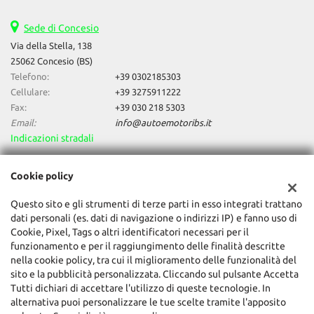
Sede di Concesio
Via della Stella, 138
25062 Concesio (BS)
Telefono:
+39 0302185303
Cellulare:
+39 3275911222
Fax:
+39 030 218 5303
Email:
info@autoemotoribs.it
Indicazioni stradali
Cookie policy
Dati fiscali:
Auto & Motori Di Daniele Bagozzi
Questo sito e gli strumenti di terze parti in esso integrati trattano
dati personali (es. dati di navigazione o indirizzi IP) e fanno uso di
Via della Stella, 138, Concesio (BS)
Cookie, Pixel, Tags o altri identificatori necessari per il
C.F/P.IVA:
03856060987
funzionamento e per il raggiungimento delle finalità descritte
Registro delle imprese:
BS
nella cookie policy, tra cui il miglioramento delle funzionalità del
sito e la pubblicità personalizzata. Cliccando sul pulsante Accetta
Tutti dichiari di accettare l'utilizzo di queste tecnologie. In
alternativa puoi personalizzare le tue scelte tramite l'apposito