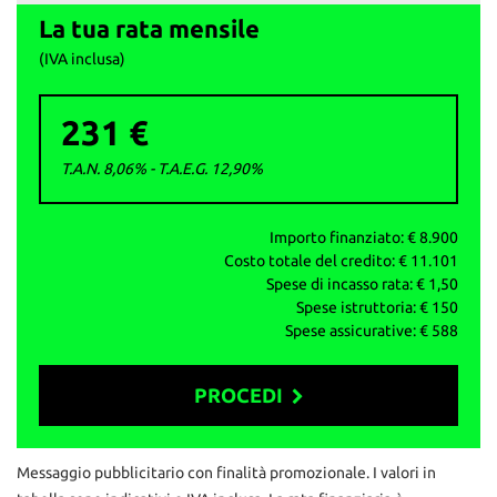
La tua rata mensile
ATTENZIONE: per correttezza si fa presente che
involontariamente possono esserci errori nello specificare
(IVA inclusa)
dotazione tecnica ed equipaggiamento, pertanto le informazioni
riportate non rappresentano vincolo contrattuale
231 €
T.A.N. 8,06% - T.A.E.G.
12,90
%
Importo finanziato: €
8.900
Costo totale del credito: €
11.101
Spese di incasso rata: €
1,50
Spese istruttoria: €
150
Spese assicurative: €
588
PROCEDI
Contattaci
Messaggio pubblicitario con finalità promozionale. I valori in