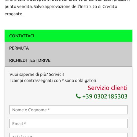
punto vendita. Salvo approvazione dell'Instituto di Credito
erogante.
CONTATTACI
Ho letto e accetto
l'informativa privacy
*
PERMUTA
Acconsento al trattamento dei miei dati per finalità di
marketing
RICHIEDI TEST DRIVE
Invia la tua richiesta
Vuoi saperne di più? Scrivici!
I campi contrassegnati con * sono obbligatori.
Servizio clienti
+39 0302185303