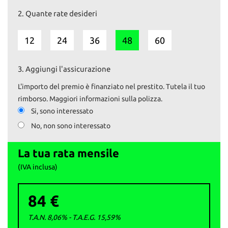
- Cruise control con limitatore di velocità
2.
Quante rate desideri
- Alzacristalli elettrici
- Specchietti regolabili elettricamente
- Chiusura centralizzata
12
24
36
48
60
- Cerchi con copricerchi
- Fendinebbia
3.
Aggiungi l'assicurazione
Il prezzo esposto comprende il tagliando preconsegna e la
revisione, se necessaria.
L'importo del premio è finanziato nel prestito. Tutela il tuo
Il passaggio è escluso.
rimborso. Maggiori informazioni sulla polizza.
Si, sono interessato
Su www.autoemotoribs.it trovi la galleria fotografica completa e
No, non sono interessato
dettagliata di ogni nostro veicolo.
I nostri servizi:
La tua rata mensile
- Vendita auto usate selezionate e garantite
- Permute e ritiro usato con pagamento immediato
(IVA inclusa)
- Finanziamenti personalizzati
- Passaggi di proprietà istantanei
84 €
La garanzia è fornita ai sensi della normativa vigente d.lgs 206/05.
T.A.N. 8,06% - T.A.E.G.
15,59
%
AUTO&MOTORIbs; ‒ Concesio (BS)