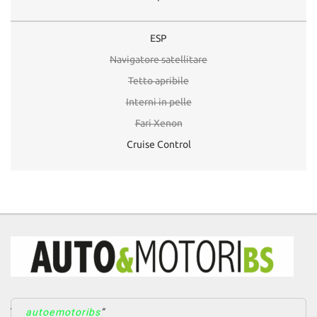
ESP
Navigatore satellitare
Tetto apribile
Interni in pelle
Fari Xenon
Cruise Control
autoemotoribs