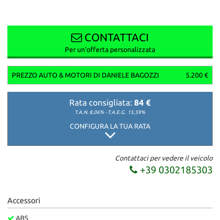
CONTATTACI
Per un'offerta personalizzata
PREZZO AUTO & MOTORI DI DANIELE BAGOZZI
5.200 €
Rata consigliata:
84 €
T.A.N. 8,06% - T.A.E.G.
15,59%
CONFIGURA LA TUA RATA
Contattaci per vedere il veicolo
+39 0302185303
Accessori
ABS