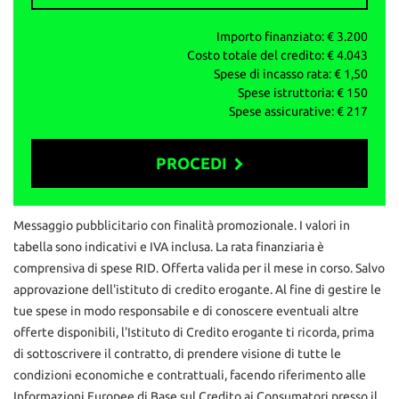
info vendite: 327 591 1222
Daniele: 329 167 0084
Importo finanziato: €
3.200
Ufficio: 030 218 5303
Costo totale del credito: €
4.043
mail: info@autoemotoribs.it
Spese di incasso rata: €
1,50
Spese istruttoria: €
150
ATTENZIONE: per correttezza si fa presente che
Spese assicurative: €
217
involontariamente possono esserci errori nello specificare
dotazione tecnica ed equipaggiamento, pertanto le informazioni
riportate non rappresentano vincolo contrattuale
PROCEDI
Contattaci
Messaggio pubblicitario con finalità promozionale. I valori in
tabella sono indicativi e IVA inclusa. La rata finanziaria è
comprensiva di spese RID. Offerta valida per il mese in corso. Salvo
approvazione dell'istituto di credito erogante. Al fine di gestire le
tue spese in modo responsabile e di conoscere eventuali altre
offerte disponibili, l'Istituto di Credito erogante ti ricorda, prima
di sottoscrivere il contratto, di prendere visione di tutte le
condizioni economiche e contrattuali, facendo riferimento alle
Informazioni Europee di Base sul Credito ai Consumatori presso il