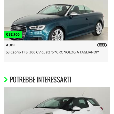
€ 32.900
€
AUDI
S3 Cabrio TFSI 300 CV quattro *CRONOLOGIA TAGLIANDI*
F
POTREBBE INTERESSARTI