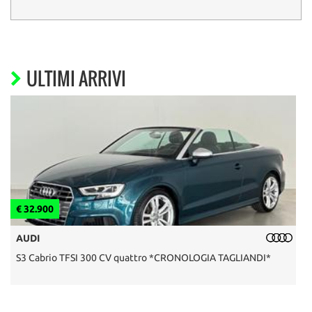
ULTIMI ARRIVI
€ 32.900
€
AUDI
S3 Cabrio TFSI 300 CV quattro *CRONOLOGIA TAGLIANDI*
F