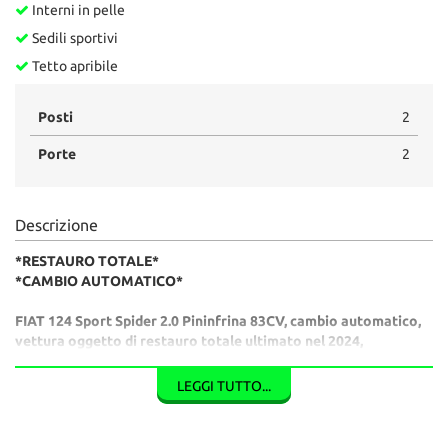
Interni in pelle
Sedili sportivi
Tetto apribile
Posti
2
Porte
2
Descrizione
*RESTAURO TOTALE*
*CAMBIO AUTOMATICO*
FIAT 124 Sport Spider 2.0 Pininfrina 83CV, cambio automatico,
vettura oggetto di restauro totale ultimato nel 2024,
condizioni estetiche pari al nuovo.
Vernice verde metallizzato, cerchi da 13" gommati a nuovo,
LEGGI TUTTO...
capote nuova. Interni in pelle nera e autoradio.
Vettura in pronta consegna, disponibile book fotografico