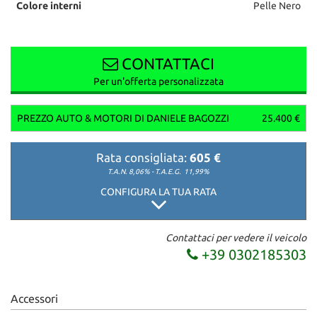
Colore interni
Pelle Nero
CONTATTACI
Per un'offerta personalizzata
PREZZO AUTO & MOTORI DI DANIELE BAGOZZI
25.400 €
Rata consigliata:
605 €
T.A.N. 8,06% - T.A.E.G.
11,99%
CONFIGURA LA TUA RATA
Contattaci per vedere il veicolo
+39 0302185303
Accessori