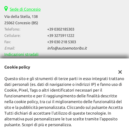
Sede di Concesio
Via della Stella, 138
25062 Concesio (BS)
Telefono:
+39 0302185303
Cellulare:
+39 3275911222
Fax:
+39 030 218 5303
Email:
info@autoemotoribs.it
Indicazioni stradali
Cookie policy
Dati fiscali:
Questo sito e gli strumenti di terze parti in esso integrati trattano
Auto & Motori Di Daniele Bagozzi
dati personali (es. dati di navigazione o indirizzi IP) e fanno uso di
Via della Stella, 138, Concesio (BS)
Cookie, Pixel, Tags o altri identificatori necessari per il
C.F/P.IVA:
03856060987
funzionamento e per il raggiungimento delle finalità descritte
Registro delle imprese:
BS
nella cookie policy, tra cui il miglioramento delle funzionalità del
sito e la pubblicità personalizzata. Cliccando sul pulsante Accetta
Tutti dichiari di accettare l'utilizzo di queste tecnologie. In
alternativa puoi personalizzare le tue scelte tramite l'apposito
pulsante. Scopri di più e personalizza.