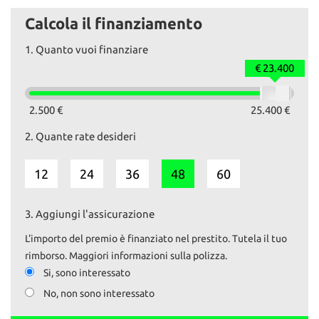
dell'intero restauro.
Calcola il finanziamento
Dal restauro percorsi solo 1547km.
1.
Quanto vuoi finanziare
Il prezzo esposto comprende il tagliando preconsegna e
revisione (qualora fosse necessaria).
€ 23.400
Il passaggio è escluso.
Su www.autoemotoribs.it è disponibile la galleria fotografica
2.500 €
25.400 €
completa in alta risoluzione di ogni nostro veicolo.
2.
Quante rate desideri
I nostri servizi:
12
24
36
48
60
- VENDITA AUTO USATE SELEZIONATE E GARANTITE
- GARANZIA estendibile fino a 36 mesi
- PERMUTE a 360°
3.
Aggiungi l'assicurazione
- RITIRO usato pagamento IMMEDIATO
- FINANZIAMENTI personalizzati
L'importo del premio è finanziato nel prestito. Tutela il tuo
- PASSAGGI di proprietà istantanei
rimborso. Maggiori informazioni sulla polizza.
- ESPOSIZIONE veicoli VINTAGE.
Si, sono interessato
No, non sono interessato
La garanzia è fornita ai sensi della normativa vigente d.lgs 206/05