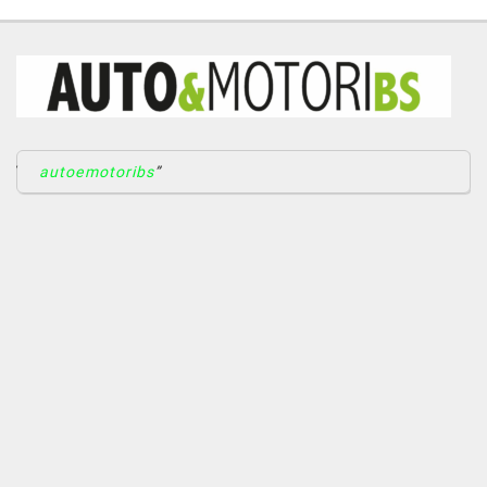
autoemotoribs