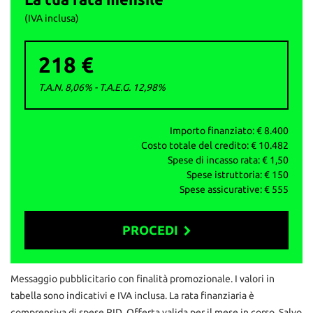
(IVA inclusa)
218 €
T.A.N. 8,06% - T.A.E.G.
12,98
%
Importo finanziato: €
8.400
Costo totale del credito: €
10.482
Spese di incasso rata: €
1,50
Spese istruttoria: €
150
Spese assicurative: €
555
PROCEDI
Contattaci
Messaggio pubblicitario con finalità promozionale. I valori in
tabella sono indicativi e IVA inclusa. La rata finanziaria è
comprensiva di spese RID. Offerta valida per il mese in corso. Salvo