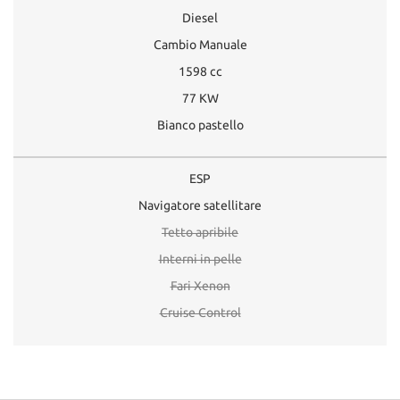
Diesel
Cambio Manuale
1598 cc
77 KW
Bianco pastello
ESP
Navigatore satellitare
Tetto apribile
Interni in pelle
Fari Xenon
Cruise Control