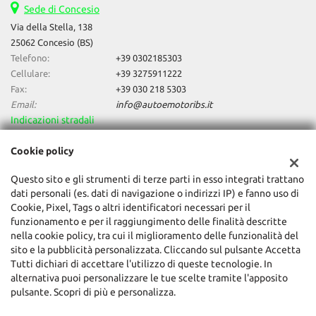
Sede di Concesio
Via della Stella, 138
25062 Concesio (BS)
Telefono:
+39 0302185303
Cellulare:
+39 3275911222
Fax:
+39 030 218 5303
Email:
info@autoemotoribs.it
Indicazioni stradali
Cookie policy
Dati fiscali:
Questo sito e gli strumenti di terze parti in esso integrati trattano
Auto & Motori Di Daniele Bagozzi
dati personali (es. dati di navigazione o indirizzi IP) e fanno uso di
Via della Stella, 138, Concesio (BS)
Cookie, Pixel, Tags o altri identificatori necessari per il
C.F/P.IVA:
03856060987
funzionamento e per il raggiungimento delle finalità descritte
Registro delle imprese:
BS
nella cookie policy, tra cui il miglioramento delle funzionalità del
sito e la pubblicità personalizzata. Cliccando sul pulsante Accetta
Tutti dichiari di accettare l'utilizzo di queste tecnologie. In
alternativa puoi personalizzare le tue scelte tramite l'apposito
pulsante. Scopri di più e personalizza.