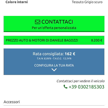
Colore interni
Tessuto Grigio scuro
CONTATTACI
Per un'offerta personalizzata
PREZZO AUTO & MOTORI DI DANIELE BAGOZZI
8.200 €
Rata consigliata:
162 €
T.A.N. 8,06% - T.A.E.G.
13,54%
CONFIGURA LA TUA RATA
Contattaci per vedere il veicolo
+39 0302185303
Accessori