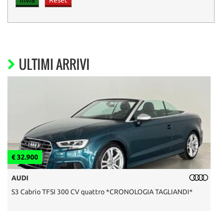
ULTIMI ARRIVI
€ 32.900
€
AUDI
S3 Cabrio TFSI 300 CV quattro *CRONOLOGIA TAGLIANDI*
F