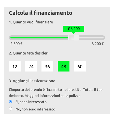
pronta consegna. 109000km.
Calcola il finanziamento
Il prezzo esposto comprende il tagliando preconsegna e la
revisione, se necessaria.
1.
Quanto vuoi finanziare
Il passaggio è escluso.
€ 6.200
Su www.autoemotoribs.it trovi la galleria fotografica completa e
dettagliata di ogni nostro veicolo.
2.500 €
8.200 €
I nostri servizi:
2.
Quante rate desideri
- Vendita auto usate selezionate e garantite
- Permute e ritiro usato con pagamento immediato
- Finanziamenti personalizzati
12
24
36
48
60
- Passaggi di proprietà istantanei
La garanzia è fornita ai sensi della normativa vigente d.lgs 206/05.
3.
Aggiungi l'assicurazione
AUTO&MOTORIbs; ‒ Concesio (BS)
L'importo del premio è finanziato nel prestito. Tutela il tuo
info vendite: 327 591 1222
rimborso. Maggiori informazioni sulla polizza.
Daniele: 329 167 0084
Si, sono interessato
Ufficio: 030 218 5303
No, non sono interessato
mail: info@autoemotoribs.it