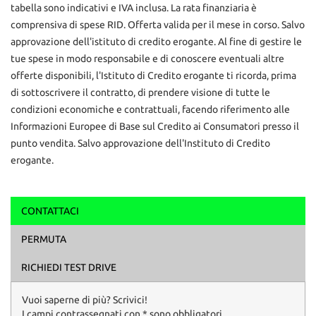
tabella sono indicativi e IVA inclusa. La rata finanziaria è
comprensiva di spese RID. Offerta valida per il mese in corso. Salvo
approvazione dell'istituto di credito erogante. Al fine di gestire le
tue spese in modo responsabile e di conoscere eventuali altre
offerte disponibili, l'Istituto di Credito erogante ti ricorda, prima
di sottoscrivere il contratto, di prendere visione di tutte le
condizioni economiche e contrattuali, facendo riferimento alle
Informazioni Europee di Base sul Credito ai Consumatori presso il
punto vendita. Salvo approvazione dell'Instituto di Credito
erogante.
CONTATTACI
Ho letto e accetto
l'informativa privacy
*
PERMUTA
Acconsento al trattamento dei miei dati per finalità di
marketing
RICHIEDI TEST DRIVE
Invia la tua richiesta
Vuoi saperne di più? Scrivici!
I campi contrassegnati con * sono obbligatori.