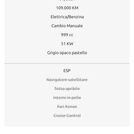
109.000 KM
Elettrica/Benzina
Cambio Manuale
999 cc
51 KW
Grigio opaco pastello
ESP
Navigatore satellitare
Tetto apribile
Interni in pelle
Fari Xenon
Cruise Control