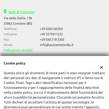
Sede di Concesio
Via della Stella, 138
25062 Concesio (BS)
Telefono:
+39 0302185303
Cellulare:
+39 3275911222
Fax:
+39 030 218 5303
Email:
info@autoemotoribs.it
Indicazioni stradali
Cookie policy
Dati fiscali:
Auto & Motori Di Daniele Bagozzi
Questo sito e gli strumenti di terze parti in esso integrati trattano
dati personali (es. dati di navigazione o indirizzi IP) e fanno uso di
Via della Stella, 138, Concesio (BS)
Cookie, Pixel, Tags o altri identificatori necessari per il
C.F/P.IVA:
03856060987
funzionamento e per il raggiungimento delle finalità descritte
Registro delle imprese:
BS
nella cookie policy, tra cui il miglioramento delle funzionalità del
sito e la pubblicità personalizzata. Cliccando sul pulsante Accetta
Tutti dichiari di accettare l'utilizzo di queste tecnologie. In
alternativa puoi personalizzare le tue scelte tramite l'apposito