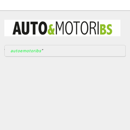
autoemotoribs