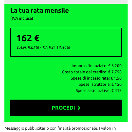
ATTENZIONE: per correttezza si fa presente che
La tua rata mensile
involontariamente possono esserci errori nello specificare
dotazione tecnica ed equipaggiamento, pertanto le informazioni
(IVA inclusa)
riportate non rappresentano vincolo contrattuale
162 €
T.A.N. 8,06% - T.A.E.G.
13,54
%
Importo finanziato: €
6.200
Costo totale del credito: €
7.758
Spese di incasso rata: €
1,50
Spese istruttoria: €
150
Spese assicurative: €
412
PROCEDI
Contattaci
Messaggio pubblicitario con finalità promozionale. I valori in