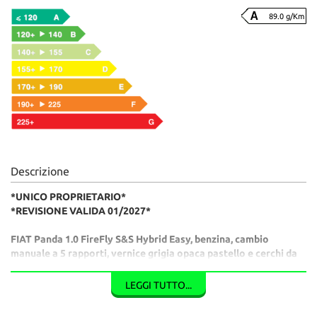
89.0 g/Km
Descrizione
*UNICO PROPRIETARIO*
*REVISIONE VALIDA 01/2027*
FIAT Panda 1.0 FireFly S&S Hybrid Easy, benzina, cambio
manuale a 5 rapporti, vernice grigia opaca pastello e cerchi da
14 pollici.
Interni in tessuto grigio scuro, climatizzatore, autoradio e
LEGGI TUTTO...
Start&Stop.
Vettura in buone condizioni ma con segni di grandine sul tetto,