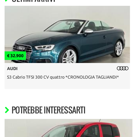
€ 32.900
€
AUDI
S3 Cabrio TFSI 300 CV quattro *CRONOLOGIA TAGLIANDI*
F
POTREBBE INTERESSARTI