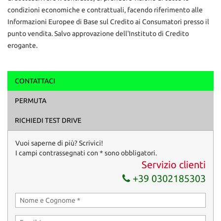
condizioni economiche e contrattuali, facendo riferimento alle
Informazioni Europee di Base sul Credito ai Consumatori presso il
punto vendita. Salvo approvazione dell'Instituto di Credito
erogante.
CONTATTACI
Ho letto e accetto
l'informativa privacy
*
PERMUTA
Acconsento al trattamento dei miei dati per finalità di
marketing
RICHIEDI TEST DRIVE
Invia la tua richiesta
Vuoi saperne di più? Scrivici!
I campi contrassegnati con * sono obbligatori.
Servizio clienti
+39 0302185303