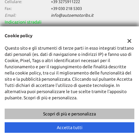
Cellulare:
+39 3275911222
Fax:
+39 030 218 5303
Email:
info@autoemotoribs.it
Indicazioni stradali
Cookie policy
Dati fiscali:
Questo sito e gli strumenti di terze parti in esso integrati trattano
Auto & Motori Di Daniele Bagozzi
dati personali (es. dati di navigazione o indirizzi IP) e fanno uso di
Via della Stella, 138, Concesio (BS)
Cookie, Pixel, Tags o altri identificatori necessari per il
C.F/P.IVA:
03856060987
funzionamento e per il raggiungimento delle finalità descritte
Registro delle imprese:
BS
nella cookie policy, tra cui il miglioramento delle funzionalità del
sito e la pubblicità personalizzata. Cliccando sul pulsante Accetta
Tutti dichiari di accettare l'utilizzo di queste tecnologie. In
alternativa puoi personalizzare le tue scelte tramite l'apposito
pulsante. Scopri di più e personalizza.
Scopri di più e personalizza
Copyright © 2026 GestionaleAuto.com S.r.l., Tutti i diritti riservati -
Leggi l'informativa sulla privacy
-
Cookie Policy
Accetta tutti
Sito creato da:
GestionaleAuto.com