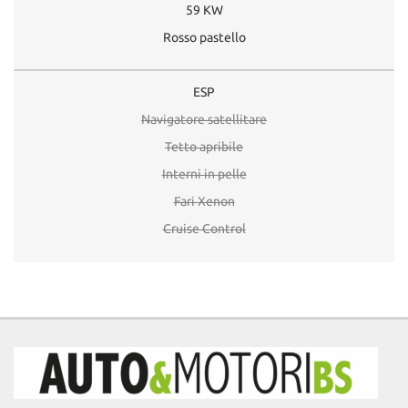
59 KW
Rosso pastello
ESP
Navigatore satellitare
Tetto apribile
Interni in pelle
Fari Xenon
Cruise Control