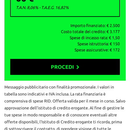
Ufficio: 0302185303
T.A.N. 8,06% - T.A.E.G.
16,82
%
info@autoemotoribs.it - autoemotoribs.it -
facebook.com/autoemotoribs
ATTENZIONE: per correttezza si fa presente che
Importo finanziato: €
2.500
involontariamente possono esserci errori nello specificare
Costo totale del credito: €
3.177
dotazione tecnica ed equipaggiamento, pertanto le informazioni
Spese di incasso rata: €
1,50
riportate non rappresentano vincolo contrattuale.
Spese istruttoria: €
150
Spese assicurative: €
172
PROCEDI
Contattaci
Messaggio pubblicitario con finalità promozionale. I valori in
tabella sono indicativi e IVA inclusa. La rata finanziaria è
comprensiva di spese RID. Offerta valida per il mese in corso. Salvo
approvazione dell'istituto di credito erogante. Al fine di gestire le
tue spese in modo responsabile e di conoscere eventuali altre
offerte disponibili, l'Istituto di Credito erogante ti ricorda, prima
di sottoscrivere il contratto, di prendere visione di tutte le