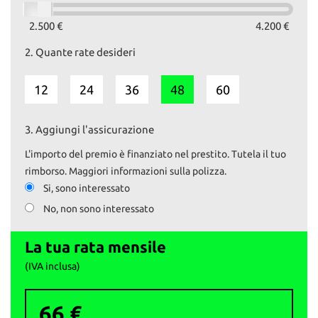
Su www.autoemotoribs.it è disponibile la galleria fotografica
completa in alta risoluzione di ogni nostro veicolo.
2.500 €
4.200 €
2.
Quante rate desideri
I nostri servizi:
- VENDITA AUTO USATE SELEZIONATE E GARANTITE
12
24
36
48
60
- GARANZIA estendibile fino a 36 mesi
- PERMUTE a 360°
- RITIRO usato pagamento IMMEDIATO
3.
Aggiungi l'assicurazione
- FINANZIAMENTI personalizzati
- PASSAGGI di proprietà istantanei
L'importo del premio è finanziato nel prestito. Tutela il tuo
- ESPOSIZIONE veicoli VINTAGE.
rimborso. Maggiori informazioni sulla polizza.
Si, sono interessato
La garanzia è fornita ai sensi della normativa vigente d.lgs 206/05
No, non sono interessato
AUTO&MOTORI di DANIELE BAGOZZI
Via della Stella 138, Concesio (BS)
La tua rata mensile
Ad un passo dal casello autostradale di Ospitaletto (A4).
(IVA inclusa)
info vendite: 3275911222
66 €
Daniele: 3291670084