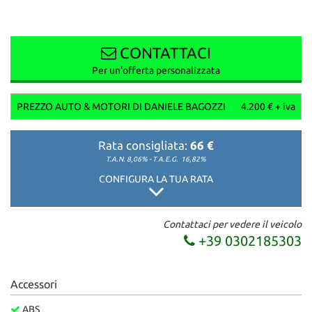
CONTATTACI
Per un'offerta personalizzata
PREZZO AUTO & MOTORI DI DANIELE BAGOZZI
4.200 € + iva
Rata consigliata:
66 €
T.A.N. 8,06% - T.A.E.G.
16,82%
CONFIGURA LA TUA RATA
Contattaci per vedere il veicolo
+39 0302185303
Accessori
ABS