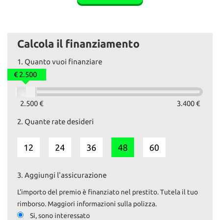
tutta originale e già rivista di carrozzeria.
Vettura in Pronta consegna. Solo 81.900km
Il prezzo esposto comprende il tagliando preconsegna e
Calcola il finanziamento
revisione (qualora fosse necessaria).
Il passaggio è escluso.
1.
Quanto vuoi finanziare
Su www.autoemotoribs.it è disponibile la galleria fotografica
€ 2.500
completa in alta risoluzione di ogni nostro veicolo.
I nostri servizi:
2.500 €
3.400 €
2.
Quante rate desideri
- VENDITA AUTO USATE SELEZIONATE E GARANTITE
- GARANZIA estendibile fino a 36 mesi
- PERMUTE a 360°
12
24
36
48
60
- RITIRO usato pagamento IMMEDIATO
- FINANZIAMENTI personalizzati
- PASSAGGI di proprietà istantanei
3.
Aggiungi l'assicurazione
- ESPOSIZIONE veicoli VINTAGE.
L'importo del premio è finanziato nel prestito. Tutela il tuo
La garanzia è fornita ai sensi della normativa vigente d.lgs 206/05
rimborso. Maggiori informazioni sulla polizza.
Si, sono interessato