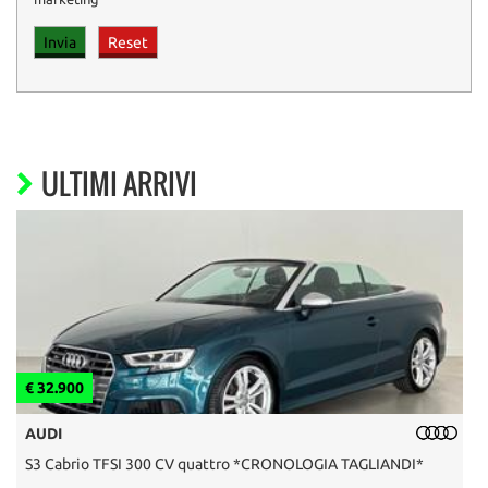
ULTIMI ARRIVI
€ 32.900
€
AUDI
S3 Cabrio TFSI 300 CV quattro *CRONOLOGIA TAGLIANDI*
F