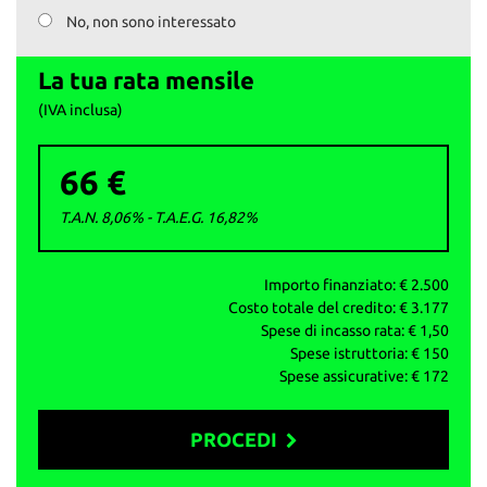
AUTO&MOTORI di DANIELE BAGOZZI
No, non sono interessato
Via della Stella 138, Concesio (BS)
Ad un passo dal casello autostradale di Ospitaletto (A4).
La tua rata mensile
info vendite: 3275911222
(IVA inclusa)
Daniele: 3291670084
Ufficio: 0302185303
66 €
info@autoemotoribs.it - autoemotoribs.it -
facebook.com/autoemotoribs
T.A.N. 8,06% - T.A.E.G.
16,82
%
ATTENZIONE: per correttezza si fa presente che
involontariamente possono esserci errori nello specificare
dotazione tecnica ed equipaggiamento, pertanto le
Importo finanziato: €
2.500
informazioni riportate non rappresentano vincolo
Costo totale del credito: €
3.177
contrattuale.
Spese di incasso rata: €
1,50
Spese istruttoria: €
150
Spese assicurative: €
172
PROCEDI