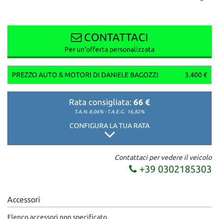
CONTATTACI
Per un'offerta personalizzata
PREZZO AUTO & MOTORI DI DANIELE BAGOZZI
3.400 €
Rata consigliata:
66 €
T.A.N. 8,06% - T.A.E.G.
16,82%
CONFIGURA LA TUA RATA
Contattaci per vedere il veicolo
+39 0302185303
Accessori
Elenco accessori non specificato