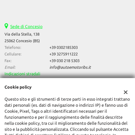
Sede di Concesio
Via della Stella, 138
25062 Concesio (BS)
Telefono:
+39 0302185303
Cellulare:
+39 3275911222
Fax:
+39 030 218 5303
Email:
info@autoemotoribs.it
Indicazioni stradali
Cookie policy
Dati fiscali:
Questo sito e gli strumenti di terze parti in esso integrati trattano
Auto & Motori Di Daniele Bagozzi
dati personali (es. dati di navigazione o indirizzi IP) e fanno uso di
Via della Stella, 138, Concesio (BS)
Cookie, Pixel, Tags o altri identificatori necessari per il
C.F/P.IVA:
03856060987
funzionamento e per il raggiungimento delle finalità descritte
Registro delle imprese:
BS
nella cookie policy, tra cui il miglioramento delle funzionalità del
sito e la pubblicità personalizzata. Cliccando sul pulsante Accetta