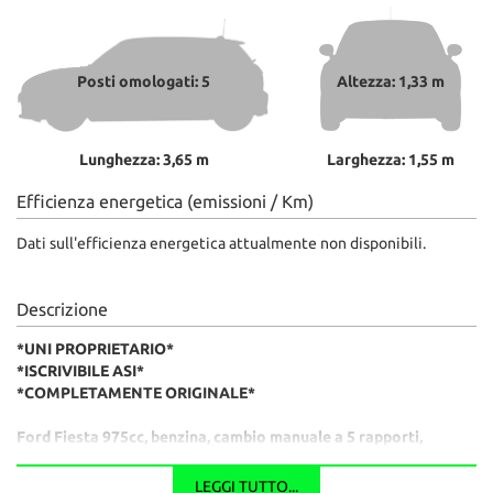
Posti omologati: 5
Altezza: 1,33 m
Lunghezza: 3,65 m
Larghezza: 1,55 m
Efficienza energetica (emissioni / Km)
Dati sull'efficienza energetica attualmente non disponibili.
Descrizione
*UNI PROPRIETARIO*
*ISCRIVIBILE ASI*
*COMPLETAMENTE ORIGINALE*
Ford Fiesta 975cc, benzina, cambio manuale a 5 rapporti,
vernice Argento metallizzato ed interni in Stoffa.
Vettura d'interesse storico, Unico Proprietario, iscrivibile Asi,
LEGGI TUTTO...