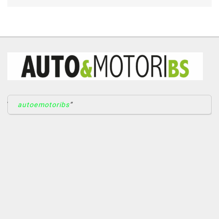
autoemotoribs