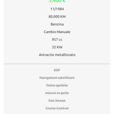
3.400 €
11/1984
80.000 KM
Benzina
Cambio Manuale
957 cc
32 KW
Antracite metallizzato
ESP
Navigatore satellitare
Tetto apribile
Interni in pelle
Fari Xenon
Cruise Control