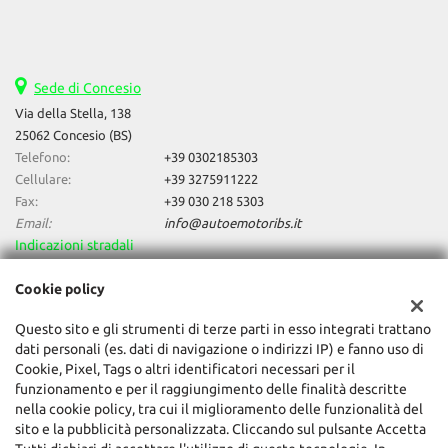
Sede di Concesio
Via della Stella, 138
25062 Concesio (BS)
Telefono:
+39 0302185303
Cellulare:
+39 3275911222
Fax:
+39 030 218 5303
Email:
info@autoemotoribs.it
Indicazioni stradali
Cookie policy
Dati fiscali:
Questo sito e gli strumenti di terze parti in esso integrati trattano
Auto & Motori Di Daniele Bagozzi
dati personali (es. dati di navigazione o indirizzi IP) e fanno uso di
Via della Stella, 138, Concesio (BS)
Cookie, Pixel, Tags o altri identificatori necessari per il
C.F/P.IVA:
03856060987
funzionamento e per il raggiungimento delle finalità descritte
Registro delle imprese:
BS
nella cookie policy, tra cui il miglioramento delle funzionalità del
sito e la pubblicità personalizzata. Cliccando sul pulsante Accetta