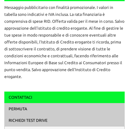
AUTO&MOTORIbs; ‒ Concesio (BS)
Contattaci
Messaggio pubblicitario con finalità promozionale. I valori in
info vendite: 327 591 1222
tabella sono indicativi e IVA inclusa. La rata finanziaria è
Daniele: 329 167 0084
Ufficio: 030 218 5303
comprensiva di spese RID. Offerta valida per il mese in corso. Salvo
mail: info@autoemotoribs.it
approvazione dell'istituto di credito erogante. Al fine di gestire le
tue spese in modo responsabile e di conoscere eventuali altre
ATTENZIONE: per correttezza si fa presente che
offerte disponibili, l'Istituto di Credito erogante ti ricorda, prima
involontariamente possono esserci errori nello specificare
di sottoscrivere il contratto, di prendere visione di tutte le
dotazione tecnica ed equipaggiamento, pertanto le informazioni
riportate non rappresentano vincolo contrattuale
condizioni economiche e contrattuali, facendo riferimento alle
Informazioni Europee di Base sul Credito ai Consumatori presso il
punto vendita. Salvo approvazione dell'Instituto di Credito
erogante.
CONTATTACI
Ho letto e accetto
l'informativa privacy
*
PERMUTA
Acconsento al trattamento dei miei dati per finalità di
marketing
RICHIEDI TEST DRIVE