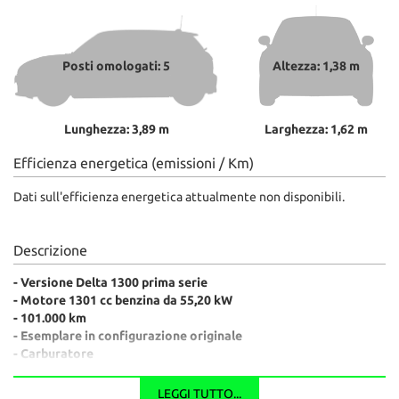
Posti omologati: 5
Altezza: 1,38 m
Lunghezza: 3,89 m
Larghezza: 1,62 m
Efficienza energetica (emissioni / Km)
Dati sull'efficienza energetica attualmente non disponibili.
Descrizione
- Versione Delta 1300 prima serie
- Motore 1301 cc benzina da 55,20 kW
- 101.000 km
- Esemplare in configurazione originale
- Carburatore
Lancia Delta prima serie immatricolata 07/1981, uno dei modelli
LEGGI TUTTO...