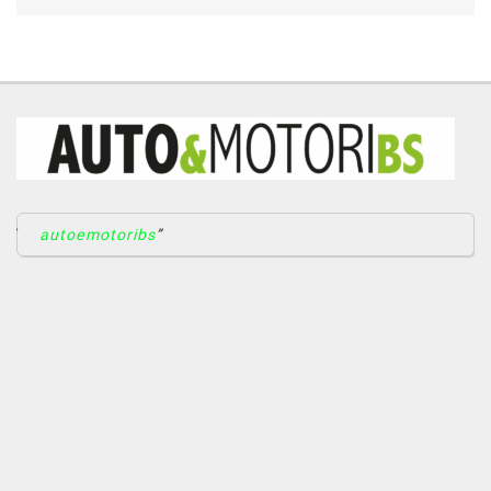
autoemotoribs