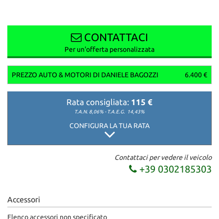
CONTATTACI
Per un'offerta personalizzata
PREZZO AUTO & MOTORI DI DANIELE BAGOZZI
6.400 €
Rata consigliata:
115 €
T.A.N. 8,06% - T.A.E.G.
14,43%
CONFIGURA LA TUA RATA
Contattaci per vedere il veicolo
+39 0302185303
Accessori
Elenco accessori non specificato