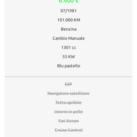
6.400 €
07/1981
101.000 KM
Benzina
Cambio Manuale
1301 cc
55 KW
Blu pastello
ESP
Navigatore satellitare
Tetto apribile
Interni in pelle
Fari Xenon
Cruise Control