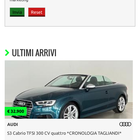
ULTIMI ARRIVI
€ 32.900
€
AUDI
S3 Cabrio TFSI 300 CV quattro *CRONOLOGIA TAGLIANDI*
F