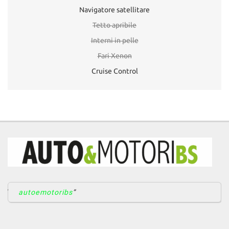
Navigatore satellitare
Tetto apribile
Interni in pelle
Fari Xenon
Cruise Control
autoemotoribs