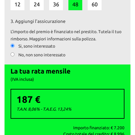
- Fari anteriori con luci diurne
12
24
36
48
60
- Vetri posteriori oscurati
- Cruise control e limitatore di velocità
- Sensore pressione pneumatici
3.
Aggiungi l'assicurazione
- Pneumatici 4 stagioni
- Doppie chiavi
L'importo del premio è finanziato nel prestito. Tutela il tuo
rimborso. Maggiori informazioni sulla polizza.
Il prezzo esposto comprende il tagliando preconsegna e la
Si, sono interessato
revisione, se necessaria.
No, non sono interessato
Il passaggio è escluso.
Su www.autoemotoribs.it trovi la galleria fotografica completa e
La tua rata mensile
dettagliata di ogni nostro veicolo.
(IVA inclusa)
I nostri servizi:
- Vendita auto usate selezionate e garantite
187 €
- Permute e ritiro usato con pagamento immediato
- Finanziamenti personalizzati
T.A.N. 8,06% - T.A.E.G.
13,24
%
- Passaggi di proprietà istantanei
La garanzia è fornita ai sensi della normativa vigente d.lgs 206/05.
Importo finanziato: €
7.200
AUTO&MOTORIbs; ‒ Concesio (BS)
Costo totale del credito: €
8.996