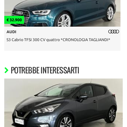
€ 32.900
€
AUDI
S3 Cabrio TFSI 300 CV quattro *CRONOLOGIA TAGLIANDI*
F
POTREBBE INTERESSARTI