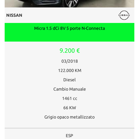
NISSAN
Micra 1.5 dCi 8V 5 porte N-Connecta
9.200 €
03/2018
122.000 KM
Diesel
Cambio Manuale
1461 cc
66 KW
Grigio opaco metallizzato
ESP