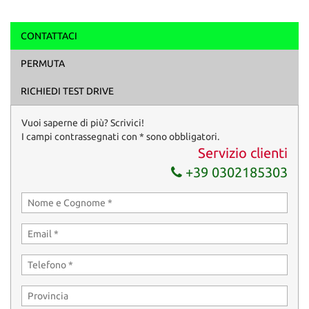
CONTATTACI
Ho letto e accetto
l'informativa privacy
*
PERMUTA
Acconsento al trattamento dei miei dati per finalità di
marketing
RICHIEDI TEST DRIVE
Invia la tua richiesta
Vuoi saperne di più? Scrivici!
I campi contrassegnati con * sono obbligatori.
Servizio clienti
+39 0302185303