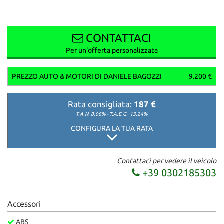
CONTATTACI
Per un'offerta personalizzata
PREZZO AUTO & MOTORI DI DANIELE BAGOZZI
9.200 €
Rata consigliata:
187 €
T.A.N. 8,06% - T.A.E.G.
13,24%
CONFIGURA LA TUA RATA
Contattaci per vedere il veicolo
+39 0302185303
Accessori
ABS