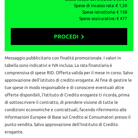
info vendite: 327 591 1222
Spese di incasso rata: €
1,50
Daniele: 329 167 0084
Spese istruttoria: €
150
Ufficio: 030 218 5303
Spese assicurative: €
477
mail: info@autoemotoribs.it
ATTENZIONE: per correttezza si fa presente che
PROCEDI
involontariamente possono esserci errori nello specificare
dotazione tecnica ed equipaggiamento, pertanto le informazioni
riportate non rappresentano vincolo contrattuale
Contattaci
Messaggio pubblicitario con finalità promozionale. I valori in
tabella sono indicativi e IVA inclusa. La rata finanziaria è
comprensiva di spese RID. Offerta valida per il mese in corso. Salvo
approvazione dell'istituto di credito erogante. Al fine di gestire le
tue spese in modo responsabile e di conoscere eventuali altre
offerte disponibili, l'Istituto di Credito erogante ti ricorda, prima
di sottoscrivere il contratto, di prendere visione di tutte le
condizioni economiche e contrattuali, facendo riferimento alle
Informazioni Europee di Base sul Credito ai Consumatori presso il
punto vendita. Salvo approvazione dell'Instituto di Credito
erogante.