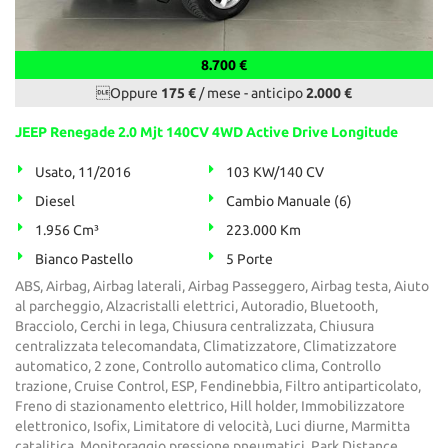
8.700 €
Oppure
175 €
/ mese
-
anticipo
2.000 €
JEEP Renegade 2.0 Mjt 140CV 4WD Active Drive Longitude
Usato, 11/2016
103 KW/140 CV
Diesel
Cambio Manuale (6)
1.956 Cm³
223.000 Km
Bianco Pastello
5 Porte
ABS, Airbag, Airbag laterali, Airbag Passeggero, Airbag testa, Aiuto
al parcheggio, Alzacristalli elettrici, Autoradio, Bluetooth,
Bracciolo, Cerchi in lega, Chiusura centralizzata, Chiusura
centralizzata telecomandata, Climatizzatore, Climatizzatore
automatico, 2 zone, Controllo automatico clima, Controllo
trazione, Cruise Control, ESP, Fendinebbia, Filtro antiparticolato,
Freno di stazionamento elettrico, Hill holder, Immobilizzatore
elettronico, Isofix, Limitatore di velocità, Luci diurne, Marmitta
catalitica, Monitoraggio pressione pneumatici, Park Distance