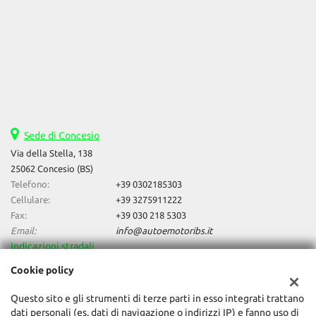
Sede di Concesio
Via della Stella, 138
25062 Concesio (BS)
Telefono:
+39 0302185303
Cellulare:
+39 3275911222
Fax:
+39 030 218 5303
Email:
info@autoemotoribs.it
Indicazioni stradali
Cookie policy
Dati fiscali:
Questo sito e gli strumenti di terze parti in esso integrati trattano
Auto & Motori Di Daniele Bagozzi
dati personali (es. dati di navigazione o indirizzi IP) e fanno uso di