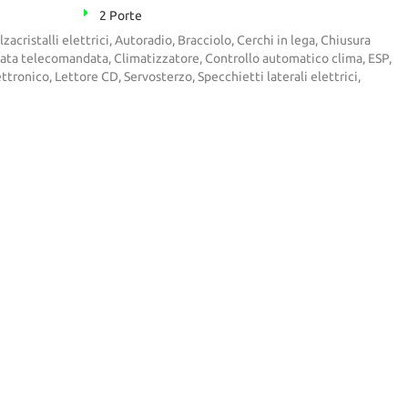
2 Porte
acristalli elettrici, Autoradio, Bracciolo, Cerchi in lega, Chiusura
zata telecomandata, Climatizzatore, Controllo automatico clima, ESP,
tronico, Lettore CD, Servosterzo, Specchietti laterali elettrici,