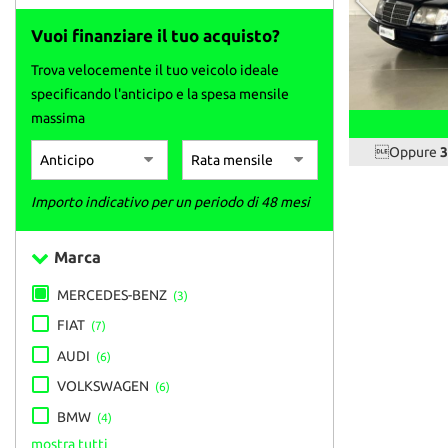
Vuoi finanziare il tuo acquisto?
Trova velocemente il tuo veicolo ideale
specificando l'anticipo e la spesa mensile
massima
Oppure
3
Importo indicativo per un periodo di 48 mesi
Marca
MERCEDES-BENZ
(3)
FIAT
(7)
AUDI
(6)
VOLKSWAGEN
(6)
BMW
(4)
mostra tutti