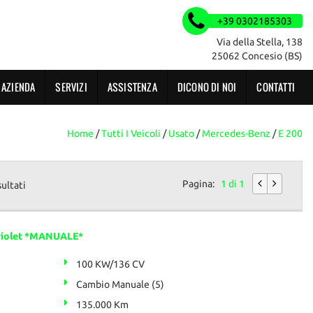
+39 0302185303
Via della Stella, 138
25062 Concesio (BS)
AZIENDA
SERVIZI
ASSISTENZA
DICONO DI NOI
CONTATTI
Home
/
Tutti I Veicoli
/
Usato
/
Mercedes-Benz
/
E 200
Pagina:
1 di 1
sultati
riolet *MANUALE*
100 KW/136 CV
Cambio Manuale (5)
135.000 Km