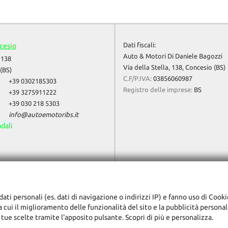
Dati fiscali:
cesio
Auto & Motori Di Daniele Bagozzi
 138
Via della Stella, 138, Concesio (BS)
(BS)
C.F/P.IVA:
03856060987
+39 0302185303
Registro delle imprese:
BS
+39 3275911222
+39 030 218 5303
info@autoemotoribs.it
adali
dati personali (es. dati di navigazione o indirizzi IP) e fanno uso di Cooki
ra cui il miglioramento delle funzionalità del sito e la pubblicità persona
 tue scelte tramite l'apposito pulsante. Scopri di più e personalizza.