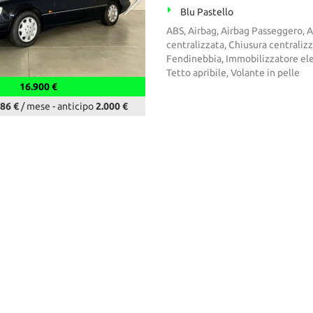
Blu Pastello
ABS, Airbag, Airbag Passeggero, Alz
centralizzata, Chiusura centraliz
Fendinebbia, Immobilizzatore elet
Tetto apribile, Volante in pelle
16.900 €
86 €
/ mese
-
anticipo
2.000 €