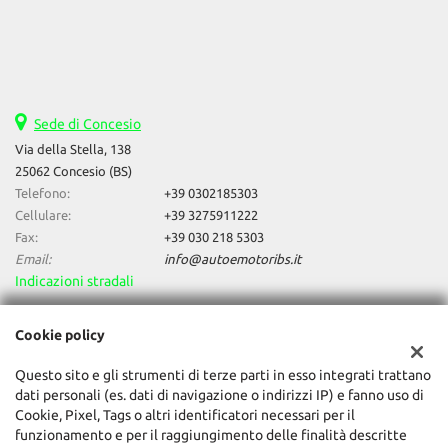
Sede di Concesio
Via della Stella, 138
25062 Concesio (BS)
Telefono:
+39 0302185303
Cellulare:
+39 3275911222
Fax:
+39 030 218 5303
Email:
info@autoemotoribs.it
Indicazioni stradali
Cookie policy
Dati fiscali:
Auto & Motori Di Daniele Bagozzi
Questo sito e gli strumenti di terze parti in esso integrati trattano
dati personali (es. dati di navigazione o indirizzi IP) e fanno uso di
Via della Stella, 138, Concesio (BS)
Cookie, Pixel, Tags o altri identificatori necessari per il
C.F/P.IVA:
03856060987
funzionamento e per il raggiungimento delle finalità descritte
Registro delle imprese:
BS