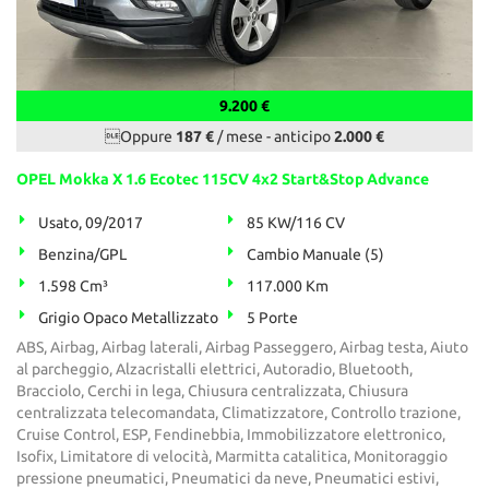
9.200 €
Oppure
187 €
/ mese
-
anticipo
2.000 €
OPEL Mokka X 1.6 Ecotec 115CV 4x2 Start&Stop Advance
Usato, 09/2017
85 KW/116 CV
Benzina/GPL
Cambio Manuale (5)
1.598 Cm³
117.000 Km
Grigio Opaco Metallizzato
5 Porte
ABS, Airbag, Airbag laterali, Airbag Passeggero, Airbag testa, Aiuto
al parcheggio, Alzacristalli elettrici, Autoradio, Bluetooth,
Bracciolo, Cerchi in lega, Chiusura centralizzata, Chiusura
centralizzata telecomandata, Climatizzatore, Controllo trazione,
Cruise Control, ESP, Fendinebbia, Immobilizzatore elettronico,
Isofix, Limitatore di velocità, Marmitta catalitica, Monitoraggio
pressione pneumatici, Pneumatici da neve, Pneumatici estivi,