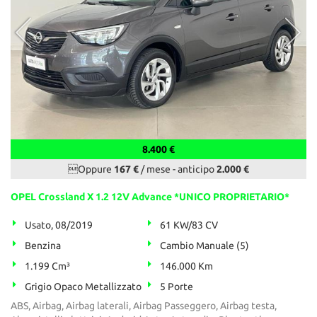
8.400 €
Oppure
167 €
/ mese
-
anticipo
2.000 €
OPEL Crossland X 1.2 12V Advance *UNICO PROPRIETARIO*
Usato, 08/2019
61 KW/83 CV
Benzina
Cambio Manuale (5)
1.199 Cm³
146.000 Km
Grigio Opaco Metallizzato
5 Porte
ABS, Airbag, Airbag laterali, Airbag Passeggero, Airbag testa,