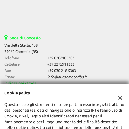
Sede di Concesio
Via della Stella, 138
25062 Concesio (BS)
Telefono:
+39 0302185303
Cellulare:
+39 3275911222
Fax:
+39 030 218 5303
Email:
info@autoemotoribs.it
Indicazioni stradali
Cookie policy
Dati fiscali:
Questo sito e gli strumenti di terze parti in esso integrati trattano
Auto & Motori Di Daniele Bagozzi
dati personali (es. dati di navigazione o indirizzi IP) e fanno uso di
Cookie, Pixel, Tags o altri identificatori necessari per il
Via della Stella, 138, Concesio (BS)
funzionamento e per il raggiungimento delle finalità descritte
C.F/P.IVA:
03856060987
nella cookie policy, tra cui il miglioramento delle funzionalità del
Registro delle imprese:
BS