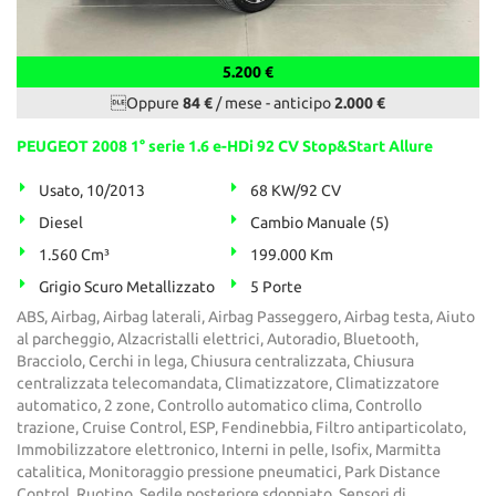
5.200 €
Oppure
84 €
/ mese
-
anticipo
2.000 €
PEUGEOT 2008 1° serie 1.6 e-HDi 92 CV Stop&Start Allure
Usato, 10/2013
68 KW/92 CV
Diesel
Cambio Manuale (5)
1.560 Cm³
199.000 Km
Grigio Scuro Metallizzato
5 Porte
ABS, Airbag, Airbag laterali, Airbag Passeggero, Airbag testa, Aiuto
al parcheggio, Alzacristalli elettrici, Autoradio, Bluetooth,
Bracciolo, Cerchi in lega, Chiusura centralizzata, Chiusura
centralizzata telecomandata, Climatizzatore, Climatizzatore
automatico, 2 zone, Controllo automatico clima, Controllo
trazione, Cruise Control, ESP, Fendinebbia, Filtro antiparticolato,
Immobilizzatore elettronico, Interni in pelle, Isofix, Marmitta
catalitica, Monitoraggio pressione pneumatici, Park Distance
Control, Ruotino, Sedile posteriore sdoppiato, Sensori di