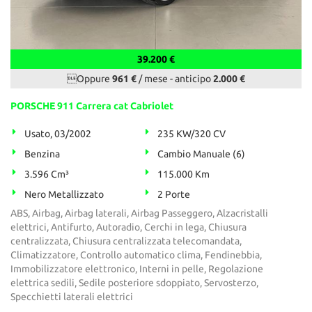
39.200 €
Oppure
961 €
/ mese
-
anticipo
2.000 €
PORSCHE 911 Carrera cat Cabriolet
Usato, 03/2002
235 KW/320 CV
Benzina
Cambio Manuale (6)
3.596 Cm³
115.000 Km
Nero Metallizzato
2 Porte
ABS, Airbag, Airbag laterali, Airbag Passeggero, Alzacristalli
elettrici, Antifurto, Autoradio, Cerchi in lega, Chiusura
centralizzata, Chiusura centralizzata telecomandata,
Climatizzatore, Controllo automatico clima, Fendinebbia,
Immobilizzatore elettronico, Interni in pelle, Regolazione
elettrica sedili, Sedile posteriore sdoppiato, Servosterzo,
Specchietti laterali elettrici