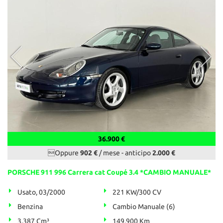
36.900 €
Oppure
902 €
/ mese
-
anticipo
2.000 €
PORSCHE 911 996 Carrera cat Coupé 3.4 *CAMBIO MANUALE*
Usato, 03/2000
221 KW/300 CV
Benzina
Cambio Manuale (6)
3.387 Cm³
149.900 Km