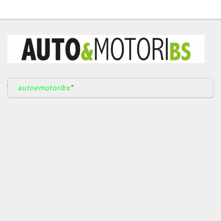
autoemotoribs