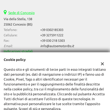
Sede di Concesio
Via della Stella, 138
25062 Concesio (BS)
Telefono:
+39 0302185303
Cellulare:
+39 3275911222
Fax:
+39 030 218 5303
Email:
info@autoemotoribs.it
Indicazioni stradali
Cookie policy
Dati fiscali:
Questo sito e gli strumenti di terze parti in esso integrati trattano
Auto & Motori Di Daniele Bagozzi
dati personali (es. dati di navigazione o indirizzi IP) e fanno uso di
Cookie, Pixel, Tags o altri identificatori necessari per il
Via della Stella, 138, Concesio (BS)
funzionamento e per il raggiungimento delle finalità descritte
C.F/P.IVA:
03856060987
nella cookie policy, tra cui il miglioramento delle funzionalità del
Registro delle imprese:
BS
sito e la pubblicità personalizzata. Cliccando sul pulsante Accetta
Tutti dichiari di accettare l'utilizzo di queste tecnologie. In
alternativa puoi personalizzare le tue scelte tramite l'apposito
pulsante. Scopri di più e personalizza.