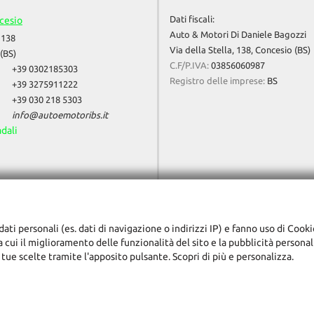
Dati fiscali:
cesio
Auto & Motori Di Daniele Bagozzi
 138
Via della Stella, 138, Concesio (BS)
(BS)
C.F/P.IVA:
03856060987
+39 0302185303
Registro delle imprese:
BS
+39 3275911222
+39 030 218 5303
info@autoemotoribs.it
adali
dati personali (es. dati di navigazione o indirizzi IP) e fanno uso di Cooki
ra cui il miglioramento delle funzionalità del sito e la pubblicità persona
 tue scelte tramite l'apposito pulsante. Scopri di più e personalizza.
ggi l'informativa sulla privacy
-
Cookie Policy