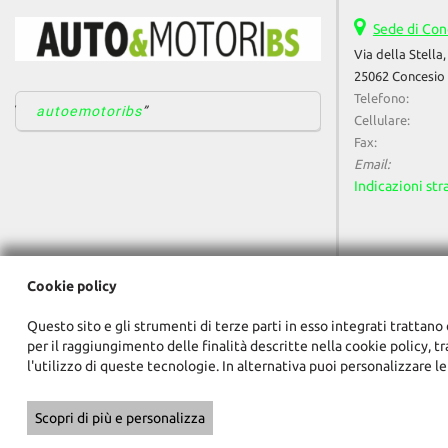
Sede di Con
Via della Stella,
25062 Concesio 
Telefono:
autoemotoribs
Cellulare:
Fax:
Email:
Indicazioni str
Cookie policy
Questo sito e gli strumenti di terze parti in esso integrati trattano 
per il raggiungimento delle finalità descritte nella cookie policy, t
l'utilizzo di queste tecnologie. In alternativa puoi personalizzare le
Scopri di più e personalizza
Copyright © 2026 GestionaleAuto.com S.r.l., Tutti i diritti riservati -
Le