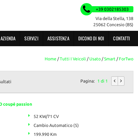
+39 0302185303
Via della Stella, 138
25062 Concesio (BS)
AZIENDA
SERVIZI
ASSISTENZA
DICONO DI NOI
CONTATTI
Home
/
Tutti I Veicoli
/
Usato
/
Smart
/
ForTwo
Pagina:
1 di 1
sultati
 coupé passion
52 KW/71 CV
Cambio Automatico (5)
199.990 Km