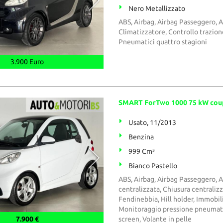
Nero Metallizzato
ABS, Airbag, Airbag Passeggero, Alz
Climatizzatore, Controllo trazion
Pneumatici quattro stagioni
3.900 Euro
SMART ForTwo 1000 75 kW co
Usato, 11/2013
Benzina
999 Cm³
Bianco Pastello
ABS, Airbag, Airbag Passeggero, Al
centralizzata, Chiusura centraliz
Fendinebbia, Hill holder, Immobili
Monitoraggio pressione pneumatic
7.900 €
screen, Volante in pelle