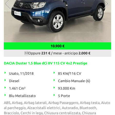
10.900 €
Oppure
231 €
/ mese
-
anticipo
2.000 €
DACIA Duster 1.5 Blue dCi 8V 115 CV 4x2 Prestige
Usato, 11/2018
85 KW/116 CV
Diesel
Cambio Manuale (6)
1.461 Cm³
93.000 Km
Blu Metallizzato
5 Porte
ABS, Airbag, Airbag laterali, Airbag Passeggero, Airbag testa, Aiuto
al parcheggio, Alzacristalli elettrici, Autoradio, Bluetooth,
Bracciolo, Cerchi in lega, Chiusura centralizzata, Chiusura