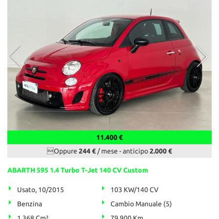
11.400 €
Oppure
244 €
/ mese
-
anticipo
2.000 €
ABARTH 595 1.4 Turbo T-Jet 140 CV Custom
Usato, 10/2015
103 KW/140 CV
Benzina
Cambio Manuale (5)
1.368 Cm³
79.900 Km