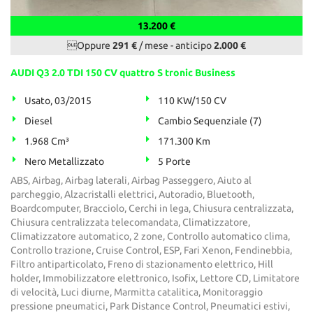
13.200 €
Oppure
291 €
/ mese
-
anticipo
2.000 €
AUDI Q3 2.0 TDI 150 CV quattro S tronic Business
Usato, 03/2015
110 KW/150 CV
Diesel
Cambio Sequenziale (7)
1.968 Cm³
171.300 Km
Nero Metallizzato
5 Porte
ABS, Airbag, Airbag laterali, Airbag Passeggero, Aiuto al
parcheggio, Alzacristalli elettrici, Autoradio, Bluetooth,
Boardcomputer, Bracciolo, Cerchi in lega, Chiusura centralizzata,
Chiusura centralizzata telecomandata, Climatizzatore,
Climatizzatore automatico, 2 zone, Controllo automatico clima,
Controllo trazione, Cruise Control, ESP, Fari Xenon, Fendinebbia,
Filtro antiparticolato, Freno di stazionamento elettrico, Hill
holder, Immobilizzatore elettronico, Isofix, Lettore CD, Limitatore
di velocità, Luci diurne, Marmitta catalitica, Monitoraggio
pressione pneumatici, Park Distance Control, Pneumatici estivi,