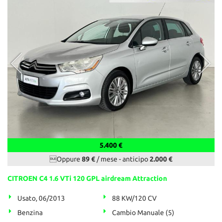
5.400 €
Oppure
89 €
/ mese
-
anticipo
2.000 €
CITROEN C4 1.6 VTi 120 GPL airdream Attraction
Usato, 06/2013
88 KW/120 CV
Benzina
Cambio Manuale (5)