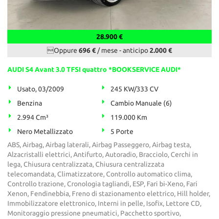
28.900 €
Oppure
696 €
/ mese
-
anticipo
2.000 €
AUDI S4 Avant 3.0 TFSI quattro *BOOKSERVICE AUDI*
Usato, 03/2009
245 KW/333 CV
Benzina
Cambio Manuale (6)
2.994 Cm³
119.000 Km
Nero Metallizzato
5 Porte
ABS, Airbag, Airbag laterali, Airbag Passeggero, Airbag testa,
Alzacristalli elettrici, Antifurto, Autoradio, Bracciolo, Cerchi in
lega, Chiusura centralizzata, Chiusura centralizzata
telecomandata, Climatizzatore, Controllo automatico clima,
Controllo trazione, Cronologia tagliandi, ESP, Fari bi-Xeno, Fari
Xenon, Fendinebbia, Freno di stazionamento elettrico, Hill holder,
Immobilizzatore elettronico, Interni in pelle, Isofix, Lettore CD,
Monitoraggio pressione pneumatici, Pacchetto sportivo,