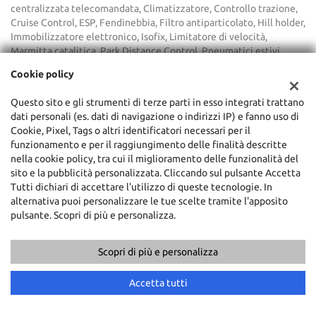
centralizzata telecomandata, Climatizzatore, Controllo trazione,
Cruise Control, ESP, Fendinebbia, Filtro antiparticolato, Hill holder,
Immobilizzatore elettronico, Isofix, Limitatore di velocità,
Marmitta catalitica, Park Distance Control, Pneumatici estivi,
Schermo multifunzione interamente digitale, Sedile posteriore
Cookie policy
sdoppiato, Sensori di parcheggio posteriori, Servosterzo,
Navigatore satellitare, Specchietti laterali elettrici, Start/Stop
Questo sito e gli strumenti di terze parti in esso integrati trattano
Automatico, Touch screen, USB, Vetri oscurati, Vivavoce, Volante
dati personali (es. dati di navigazione o indirizzi IP) e fanno uso di
multifunzione
Cookie, Pixel, Tags o altri identificatori necessari per il
funzionamento e per il raggiungimento delle finalità descritte
nella cookie policy, tra cui il miglioramento delle funzionalità del
sito e la pubblicità personalizzata. Cliccando sul pulsante Accetta
Tutti dichiari di accettare l'utilizzo di queste tecnologie. In
alternativa puoi personalizzare le tue scelte tramite l'apposito
pulsante. Scopri di più e personalizza.
Scopri di più e personalizza
Accetta tutti