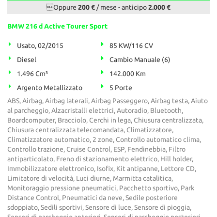
Oppure
200 €
/ mese
-
anticipo
2.000 €
BMW 216 d Active Tourer Sport
Usato, 02/2015
85 KW/116 CV
Diesel
Cambio Manuale (6)
1.496 Cm³
142.000 Km
Argento Metallizzato
5 Porte
ABS, Airbag, Airbag laterali, Airbag Passeggero, Airbag testa, Aiuto
al parcheggio, Alzacristalli elettrici, Autoradio, Bluetooth,
Boardcomputer, Bracciolo, Cerchi in lega, Chiusura centralizzata,
Chiusura centralizzata telecomandata, Climatizzatore,
Climatizzatore automatico, 2 zone, Controllo automatico clima,
Controllo trazione, Cruise Control, ESP, Fendinebbia, Filtro
antiparticolato, Freno di stazionamento elettrico, Hill holder,
Immobilizzatore elettronico, Isofix, Kit antipanne, Lettore CD,
Limitatore di velocità, Luci diurne, Marmitta catalitica,
Monitoraggio pressione pneumatici, Pacchetto sportivo, Park
Distance Control, Pneumatici da neve, Sedile posteriore
sdoppiato, Sedili sportivi, Sensore di luce, Sensore di pioggia,