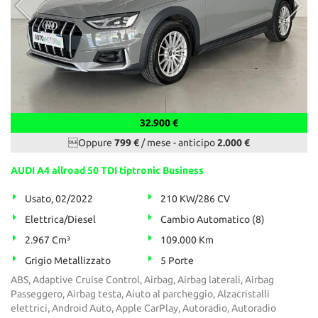
32.900 €
Oppure
799 €
/ mese
-
anticipo
2.000 €
AUDI A4 allroad 50 TDI tiptronic Business
Usato, 02/2022
210 KW/286 CV
Elettrica/Diesel
Cambio Automatico (8)
2.967 Cm³
109.000 Km
Grigio Metallizzato
5 Porte
ABS, Adaptive Cruise Control, Airbag, Airbag laterali, Airbag
Passeggero, Airbag testa, Aiuto al parcheggio, Alzacristalli
elettrici, Android Auto, Apple CarPlay, Autoradio, Autoradio