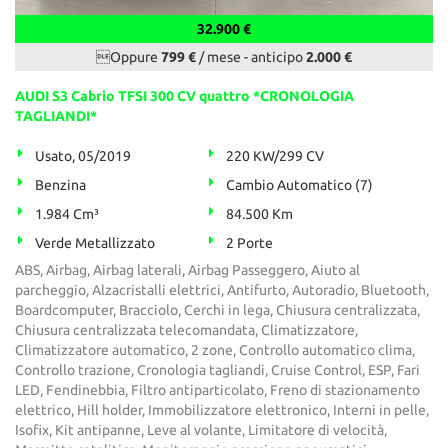
32.900 €
Oppure
799 €
/ mese
-
anticipo
2.000 €
AUDI S3 Cabrio TFSI 300 CV quattro *CRONOLOGIA
TAGLIANDI*
Usato, 05/2019
220 KW/299 CV
Benzina
Cambio Automatico (7)
1.984 Cm³
84.500 Km
Verde Metallizzato
2 Porte
ABS, Airbag, Airbag laterali, Airbag Passeggero, Aiuto al
parcheggio, Alzacristalli elettrici, Antifurto, Autoradio, Bluetooth,
Boardcomputer, Bracciolo, Cerchi in lega, Chiusura centralizzata,
Chiusura centralizzata telecomandata, Climatizzatore,
Climatizzatore automatico, 2 zone, Controllo automatico clima,
Controllo trazione, Cronologia tagliandi, Cruise Control, ESP, Fari
LED, Fendinebbia, Filtro antiparticolato, Freno di stazionamento
elettrico, Hill holder, Immobilizzatore elettronico, Interni in pelle,
Isofix, Kit antipanne, Leve al volante, Limitatore di velocità,