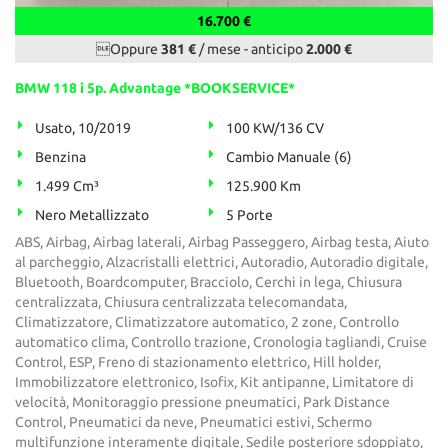
16.700 €
Oppure
381 €
/ mese
-
anticipo
2.000 €
BMW 118 i 5p. Advantage *BOOKSERVICE*
Usato, 10/2019
100 KW/136 CV
Benzina
Cambio Manuale (6)
1.499 Cm³
125.900 Km
Nero Metallizzato
5 Porte
ABS, Airbag, Airbag laterali, Airbag Passeggero, Airbag testa, Aiuto
al parcheggio, Alzacristalli elettrici, Autoradio, Autoradio digitale,
Bluetooth, Boardcomputer, Bracciolo, Cerchi in lega, Chiusura
centralizzata, Chiusura centralizzata telecomandata,
Climatizzatore, Climatizzatore automatico, 2 zone, Controllo
automatico clima, Controllo trazione, Cronologia tagliandi, Cruise
Control, ESP, Freno di stazionamento elettrico, Hill holder,
Immobilizzatore elettronico, Isofix, Kit antipanne, Limitatore di
velocità, Monitoraggio pressione pneumatici, Park Distance
Control, Pneumatici da neve, Pneumatici estivi, Schermo
multifunzione interamente digitale, Sedile posteriore sdoppiato,