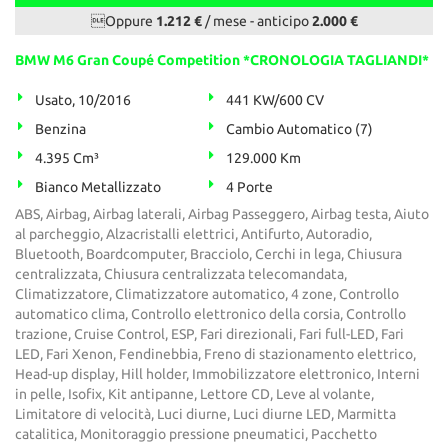
Oppure
1.212 €
/ mese
-
anticipo
2.000 €
BMW M6 Gran Coupé Competition *CRONOLOGIA TAGLIANDI*
Usato, 10/2016
441 KW/600 CV
Benzina
Cambio Automatico (7)
4.395 Cm³
129.000 Km
Bianco Metallizzato
4 Porte
ABS, Airbag, Airbag laterali, Airbag Passeggero, Airbag testa, Aiuto
al parcheggio, Alzacristalli elettrici, Antifurto, Autoradio,
Bluetooth, Boardcomputer, Bracciolo, Cerchi in lega, Chiusura
centralizzata, Chiusura centralizzata telecomandata,
Climatizzatore, Climatizzatore automatico, 4 zone, Controllo
automatico clima, Controllo elettronico della corsia, Controllo
trazione, Cruise Control, ESP, Fari direzionali, Fari full-LED, Fari
LED, Fari Xenon, Fendinebbia, Freno di stazionamento elettrico,
Head-up display, Hill holder, Immobilizzatore elettronico, Interni
in pelle, Isofix, Kit antipanne, Lettore CD, Leve al volante,
Limitatore di velocità, Luci diurne, Luci diurne LED, Marmitta
catalitica, Monitoraggio pressione pneumatici, Pacchetto