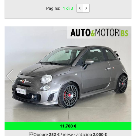
Pagina:
1 di 3
11.700 €
Oppure
252 €
/ mese
-
anticipo
2.000 €