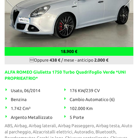
18.900 €
Oppure
438 €
/ mese
-
anticipo
2.000 €
ALFA ROMEO Giulietta 1750 Turbo Quadrifoglio Verde *UNI
PROPRIEATRIO*
Usato, 06/2014
176 KW/239 CV
Benzina
Cambio Automatico (6)
1.742 Cm³
102.000 Km
Argento Metallizzato
5 Porte
ABS, Airbag, Airbag laterali, Airbag Passeggero, Airbag testa, Aiuto
al parcheggio, Alzacristalli elettrici, Autoradio, Bluetooth,