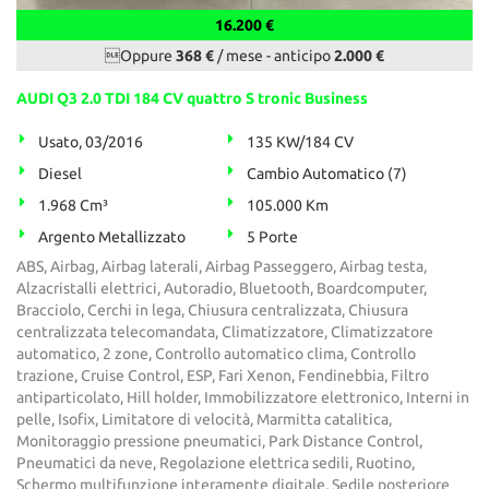
16.200 €
Oppure
368 €
/ mese
-
anticipo
2.000 €
AUDI Q3 2.0 TDI 184 CV quattro S tronic Business
Usato, 03/2016
135 KW/184 CV
Diesel
Cambio Automatico (7)
1.968 Cm³
105.000 Km
Argento Metallizzato
5 Porte
ABS, Airbag, Airbag laterali, Airbag Passeggero, Airbag testa,
Alzacristalli elettrici, Autoradio, Bluetooth, Boardcomputer,
Bracciolo, Cerchi in lega, Chiusura centralizzata, Chiusura
centralizzata telecomandata, Climatizzatore, Climatizzatore
automatico, 2 zone, Controllo automatico clima, Controllo
trazione, Cruise Control, ESP, Fari Xenon, Fendinebbia, Filtro
antiparticolato, Hill holder, Immobilizzatore elettronico, Interni in
pelle, Isofix, Limitatore di velocità, Marmitta catalitica,
Monitoraggio pressione pneumatici, Park Distance Control,
Pneumatici da neve, Regolazione elettrica sedili, Ruotino,
Schermo multifunzione interamente digitale, Sedile posteriore