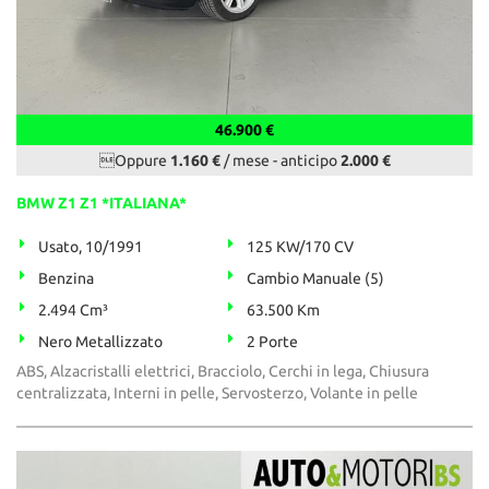
46.900 €
Oppure
1.160 €
/ mese
-
anticipo
2.000 €
BMW Z1 Z1 *ITALIANA*
Usato, 10/1991
125 KW/170 CV
Benzina
Cambio Manuale (5)
2.494 Cm³
63.500 Km
Nero Metallizzato
2 Porte
ABS, Alzacristalli elettrici, Bracciolo, Cerchi in lega, Chiusura
centralizzata, Interni in pelle, Servosterzo, Volante in pelle