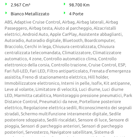
2.967 Cm³
98.700 Km
Bianco Metallizzato
4 Porte
ABS, Adaptive Cruise Control, Airbag, Airbag laterali, Airbag
Passeggero, Airbag testa, Aiuto al parcheggio, Alzacristalli
elettrici, Android Auto, Apple CarPlay, Assistente abbaglianti,
Autoradio, Autoradio digitale, Bluetooth, Boardcomputer,
Bracciolo, Cerchi in lega, Chiusura centralizzata, Chiusura
centralizzata telecomandata, Climatizzatore, Climatizzatore
automatico, 4 zone, Controllo automatico clima, Controllo
elettronico della corsia, Controllo trazione, Cruise Control, ESP,
Fari full-LED, Fari LED, Filtro antiparticolato, Frenata d'emergenza
assistita, Freno di stazionamento elettrico, Hill holder,
Immobilizzatore elettronico, Interni in pelle, Isofix, Kit antipanne,
Leve al volante, Limitatore di velocità, Luci diurne, Luci diurne
LED, Marmitta catalitica, Monitoraggio pressione pneumatici, Park
Distance Control, Pneumatici da neve, Portellone posteriore
elettrico, Regolazione elettrica sedili, Riconoscimento dei segnali
stradali, Schermo multifunzione interamente digitale, Sedile
posteriore sdoppiato, Sedili riscaldati, Sensore di luce, Sensore di
pioggia, Sensori di parcheggio anteriori, Sensori di parcheggio
posteriori, Servosterzo, Navigatore satellitare, Sistema di