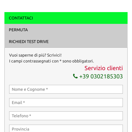
CONTATTACI
Ho letto e accetto
l'informativa privacy
*
PERMUTA
Acconsento al trattamento dei miei dati per finalità di
marketing
RICHIEDI TEST DRIVE
Invia la tua richiesta
Vuoi saperne di più? Scrivici!
I campi contrassegnati con * sono obbligatori.
Servizio clienti
+39 0302185303