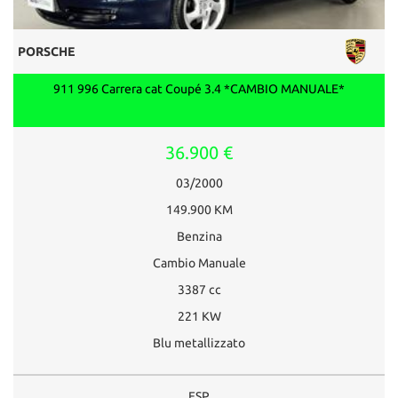
PORSCHE
911 996 Carrera cat Coupé 3.4 *CAMBIO MANUALE*
36.900 €
03/2000
149.900 KM
Benzina
Cambio Manuale
3387 cc
221 KW
Blu metallizzato
ESP