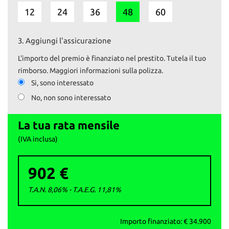
- Interni in pelle
12
24
36
48
60
- Climatizzatore automatico
- Autoradio originale Porsche
- Cerchi in lega originali
3.
Aggiungi l'assicurazione
- Airbag guida e passeggero
- Alzacristalli elettrici
L'importo del premio è finanziato nel prestito. Tutela il tuo
- Chiusura centralizzata
rimborso. Maggiori informazioni sulla polizza.
- Sistema lavafari
Si, sono interessato
No, non sono interessato
Il prezzo esposto comprende il tagliando preconsegna e la
revisione, se necessaria.
Il passaggio è escluso.
La tua rata mensile
Su www.autoemotoribs.it trovi la galleria fotografica completa e
(IVA inclusa)
dettagliata di ogni nostro veicolo.
902 €
I nostri servizi:
- Vendita auto usate selezionate e garantite
T.A.N. 8,06% - T.A.E.G.
11,81
%
- Permute e ritiro usato con pagamento immediato
- Finanziamenti personalizzati
- Passaggi di proprietà istantanei
Importo finanziato: €
34.900