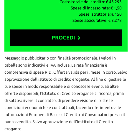
La garanzia è fornita ai sensi della normativa vigente d.lgs 206/05.
Costo totale del credito: €
43.293
Spese di incasso rata: €
1,50
AUTO&MOTORIbs; ‒ Concesio (BS)
Spese istruttoria: €
150
info vendite: 327 591 1222
Spese assicurative: €
2.278
Daniele: 329 167 0084
Ufficio: 030 218 5303
mail: info@autoemotoribs.it
PROCEDI
ATTENZIONE: per correttezza si fa presente che
involontariamente possono esserci errori nello specificare
Contattaci
Messaggio pubblicitario con finalità promozionale. I valori in
dotazione tecnica ed equipaggiamento, pertanto le informazioni
tabella sono indicativi e IVA inclusa. La rata finanziaria è
riportate non rappresentano vincolo contrattuale
comprensiva di spese RID. Offerta valida per il mese in corso. Salvo
approvazione dell'istituto di credito erogante. Al fine di gestire le
tue spese in modo responsabile e di conoscere eventuali altre
offerte disponibili, l'Istituto di Credito erogante ti ricorda, prima
di sottoscrivere il contratto, di prendere visione di tutte le
condizioni economiche e contrattuali, facendo riferimento alle
Informazioni Europee di Base sul Credito ai Consumatori presso il
punto vendita. Salvo approvazione dell'Instituto di Credito
erogante.