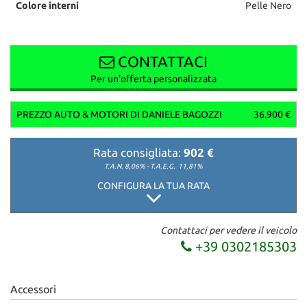
Colore interni
Pelle Nero
CONTATTACI
Per un'offerta personalizzata
PREZZO AUTO & MOTORI DI DANIELE BAGOZZI
36.900 €
Rata consigliata:
902 €
T.A.N. 8,06% - T.A.E.G.
11,81%
CONFIGURA LA TUA RATA
Contattaci per vedere il veicolo
+39 0302185303
Accessori