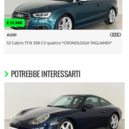
€ 32.900
€
AUDI
S3 Cabrio TFSI 300 CV quattro *CRONOLOGIA TAGLIANDI*
F
POTREBBE INTERESSARTI