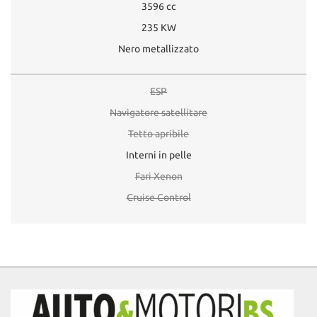
3596 cc
235 KW
Nero metallizzato
ESP
Navigatore satellitare
Tetto apribile
Interni in pelle
Fari Xenon
Cruise Control