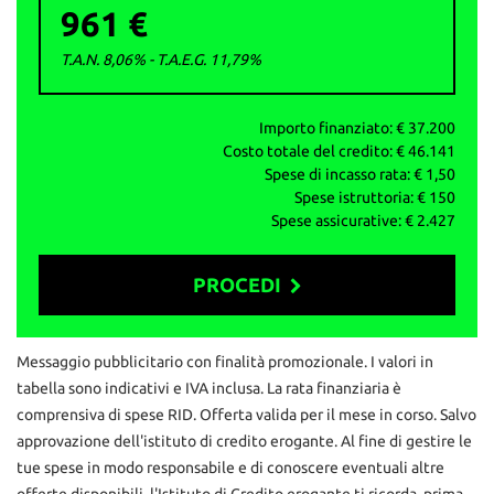
961 €
- Finanziamenti personalizzati
- Passaggi di proprietà istantanei
T.A.N. 8,06% - T.A.E.G.
11,79
%
La garanzia è fornita ai sensi della normativa vigente d.lgs 206/05.
AUTO&MOTORIbs; ‒ Concesio (BS)
Importo finanziato: €
37.200
info vendite: 327 591 1222
Costo totale del credito: €
46.141
Daniele: 329 167 0084
Spese di incasso rata: €
1,50
Ufficio: 030 218 5303
Spese istruttoria: €
150
mail: info@autoemotoribs.it
Spese assicurative: €
2.427
ATTENZIONE: per correttezza si fa presente che
involontariamente possono esserci errori nello specificare
PROCEDI
dotazione tecnica ed equipaggiamento, pertanto le informazioni
riportate non rappresentano vincolo contrattuale
Contattaci
Messaggio pubblicitario con finalità promozionale. I valori in
tabella sono indicativi e IVA inclusa. La rata finanziaria è
comprensiva di spese RID. Offerta valida per il mese in corso. Salvo
approvazione dell'istituto di credito erogante. Al fine di gestire le
tue spese in modo responsabile e di conoscere eventuali altre
offerte disponibili, l'Istituto di Credito erogante ti ricorda, prima