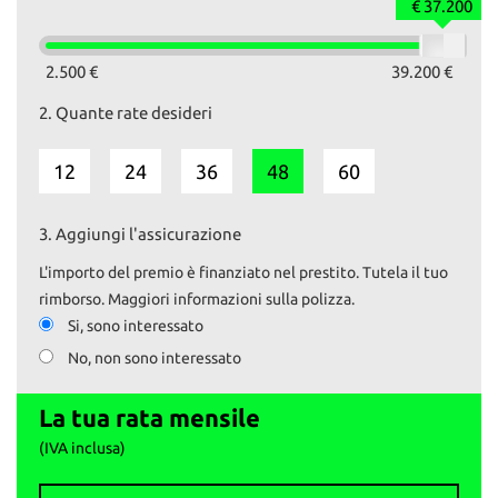
- Cambio manuale a 6 marce
€ 37.200
- Interni in pelle
- Capote elettrica
- Climatizzatore automatico
2.500 €
39.200 €
- Cerchi in lega Porsche
2.
Quante rate desideri
- Sedili anteriori regolabili elettricamente
- Alzacristalli elettrici
- Specchietti elettrici
12
24
36
48
60
- Autoradio Blaupunkt
- Fendinebbia anteriori
- Doppio terminale di scarico
3.
Aggiungi l'assicurazione
- Frangivento
L'importo del premio è finanziato nel prestito. Tutela il tuo
Il prezzo esposto comprende il tagliando preconsegna e la
rimborso. Maggiori informazioni sulla polizza.
revisione, se necessaria.
Si, sono interessato
Il passaggio è escluso.
No, non sono interessato
Su www.autoemotoribs.it trovi la galleria fotografica completa e
dettagliata di ogni nostro veicolo.
La tua rata mensile
I nostri servizi:
(IVA inclusa)
- Vendita auto usate selezionate e garantite
- Permute e ritiro usato con pagamento immediato