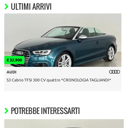
ULTIMI ARRIVI
€ 32.900
€
AUDI
S3 Cabrio TFSI 300 CV quattro *CRONOLOGIA TAGLIANDI*
F
POTREBBE INTERESSARTI