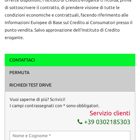
di sottoscrivere il contratto, di prendere visione di tutte le
condizioni economiche e contrattuali, facendo riferimento alle
Informazioni Europee di Base sul Credito ai Consumatori presso il
punto vendita. Salvo approvazione dell'Instituto di Credito
erogante.
CONTATTACI
Ho letto e accetto
l'informativa privacy
*
PERMUTA
Acconsento al trattamento dei miei dati per finalità di
marketing
RICHIEDI TEST DRIVE
Invia la tua richiesta
Vuoi saperne di più? Scrivici!
I campi contrassegnati con * sono obbligatori.
Servizio clienti
+39 0302185303