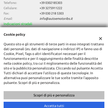
Telefono:
+39 0302185303
Cellulare:
+39 3275911222
Fax:
+39 030 218 5303
Email:
info@autoemotoribs.it
Indicazioni stradali
Cookie policy
Dati fiscali:
Questo sito e gli strumenti di terze parti in esso integrati trattano
Auto & Motori Di Daniele Bagozzi
dati personali (es. dati di navigazione o indirizzi IP) e fanno uso di
Via della Stella, 138, Concesio (BS)
Cookie, Pixel, Tags o altri identificatori necessari per il
C.F/P.IVA:
03856060987
funzionamento e per il raggiungimento delle finalità descritte
Registro delle imprese:
BS
nella cookie policy, tra cui il miglioramento delle funzionalità del
sito e la pubblicità personalizzata. Cliccando sul pulsante Accetta
Tutti dichiari di accettare l'utilizzo di queste tecnologie. In
alternativa puoi personalizzare le tue scelte tramite l'apposito
pulsante. Scopri di più e personalizza.
Scopri di più e personalizza
Copyright © 2026 GestionaleAuto.com S.r.l., Tutti i diritti riservati -
Leggi l'informativa sulla privacy
-
Cookie Policy
Accetta tutti