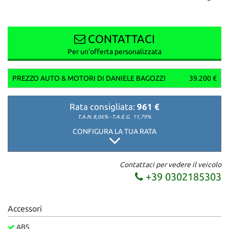
CONTATTACI
Per un'offerta personalizzata
PREZZO AUTO & MOTORI DI DANIELE BAGOZZI
39.200 €
Rata consigliata:
961 €
T.A.N. 8,06% - T.A.E.G.
11,79%
CONFIGURA LA TUA RATA
Contattaci per vedere il veicolo
+39 0302185303
Accessori
ABS