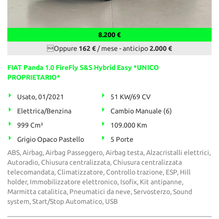
8.200 €
Oppure
162 €
/ mese
-
anticipo
2.000 €
FIAT Panda 1.0 FireFly S&S Hybrid Easy *UNICO
PROPRIETARIO*
Usato, 01/2021
51 KW/69 CV
Elettrica/Benzina
Cambio Manuale (6)
999 Cm³
109.000 Km
Grigio Opaco Pastello
5 Porte
ABS, Airbag, Airbag Passeggero, Airbag testa, Alzacristalli elettrici,
Autoradio, Chiusura centralizzata, Chiusura centralizzata
telecomandata, Climatizzatore, Controllo trazione, ESP, Hill
holder, Immobilizzatore elettronico, Isofix, Kit antipanne,
Marmitta catalitica, Pneumatici da neve, Servosterzo, Sound
system, Start/Stop Automatico, USB