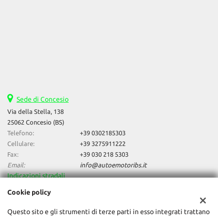
Sede di Concesio
Via della Stella, 138
25062 Concesio (BS)
Telefono:
+39 0302185303
Cellulare:
+39 3275911222
Fax:
+39 030 218 5303
Email:
info@autoemotoribs.it
Indicazioni stradali
Cookie policy
Dati fiscali:
Questo sito e gli strumenti di terze parti in esso integrati trattano