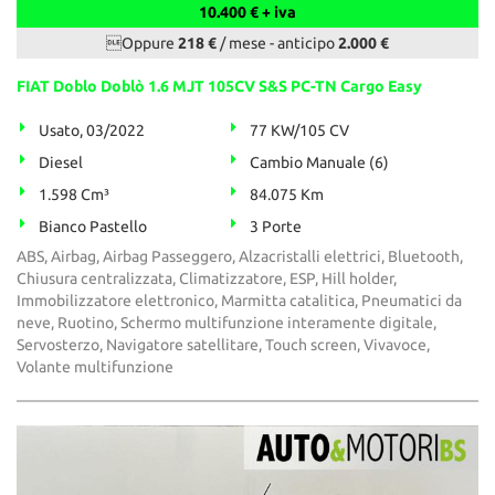
10.400 € + iva
Oppure
218 €
/ mese
-
anticipo
2.000 €
FIAT Doblo Doblò 1.6 MJT 105CV S&S PC-TN Cargo Easy
Usato, 03/2022
77 KW/105 CV
Diesel
Cambio Manuale (6)
1.598 Cm³
84.075 Km
Bianco Pastello
3 Porte
ABS, Airbag, Airbag Passeggero, Alzacristalli elettrici, Bluetooth,
Chiusura centralizzata, Climatizzatore, ESP, Hill holder,
Immobilizzatore elettronico, Marmitta catalitica, Pneumatici da
neve, Ruotino, Schermo multifunzione interamente digitale,
Servosterzo, Navigatore satellitare, Touch screen, Vivavoce,
Volante multifunzione