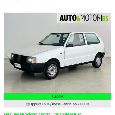
5.400 €
Oppure
89 €
/ mese
-
anticipo
2.000 €
FIAT Uno 60 Selecta 3 porte S *AUTOMATICA*