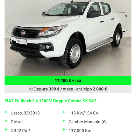
17.400 € + iva
Oppure
399 €
/ mese
-
anticipo
2.000 €
FIAT Fullback 2.4 150CV Doppia Cabina SX S&S
Usato, 03/2018
113 KW/154 CV
Diesel
Cambio Manuale (6)
2.442 Cm³
137.000 Km