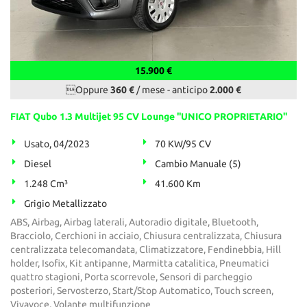
15.900 €
Oppure
360 €
/ mese
-
anticipo
2.000 €
FIAT Qubo 1.3 Multijet 95 CV Lounge ''UNICO PROPRIETARIO''
Usato, 04/2023
70 KW/95 CV
Diesel
Cambio Manuale (5)
1.248 Cm³
41.600 Km
Grigio Metallizzato
ABS, Airbag, Airbag laterali, Autoradio digitale, Bluetooth,
Bracciolo, Cerchioni in acciaio, Chiusura centralizzata, Chiusura
centralizzata telecomandata, Climatizzatore, Fendinebbia, Hill
holder, Isofix, Kit antipanne, Marmitta catalitica, Pneumatici
quattro stagioni, Porta scorrevole, Sensori di parcheggio
posteriori, Servosterzo, Start/Stop Automatico, Touch screen,
Vivavoce, Volante multifunzione