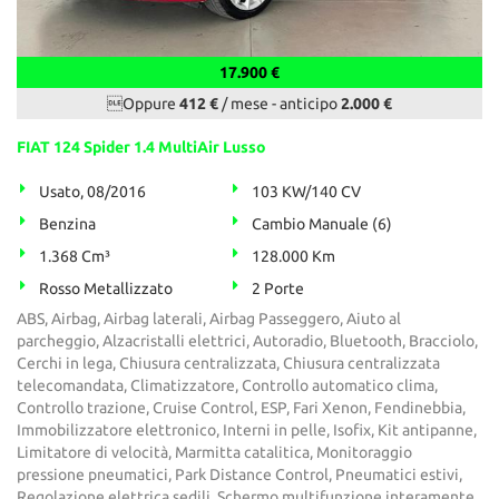
17.900 €
Oppure
412 €
/ mese
-
anticipo
2.000 €
FIAT 124 Spider 1.4 MultiAir Lusso
Usato, 08/2016
103 KW/140 CV
Benzina
Cambio Manuale (6)
1.368 Cm³
128.000 Km
Rosso Metallizzato
2 Porte
ABS, Airbag, Airbag laterali, Airbag Passeggero, Aiuto al
parcheggio, Alzacristalli elettrici, Autoradio, Bluetooth, Bracciolo,
Cerchi in lega, Chiusura centralizzata, Chiusura centralizzata
telecomandata, Climatizzatore, Controllo automatico clima,
Controllo trazione, Cruise Control, ESP, Fari Xenon, Fendinebbia,
Immobilizzatore elettronico, Interni in pelle, Isofix, Kit antipanne,
Limitatore di velocità, Marmitta catalitica, Monitoraggio
pressione pneumatici, Park Distance Control, Pneumatici estivi,
Regolazione elettrica sedili, Schermo multifunzione interamente